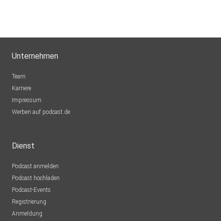
Unternehmen
Team
Karriere
Impressum
Werben auf podcast.de
Dienst
Podcast anmelden
Podcast hochladen
Podcast-Events
Registrierung
Anmeldung