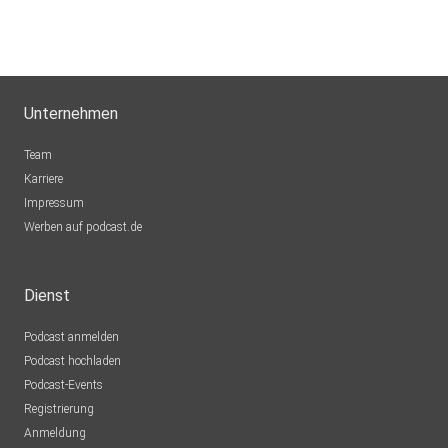
Unternehmen
Team
Karriere
Impressum
Werben auf podcast.de
Dienst
Podcast anmelden
Podcast hochladen
Podcast-Events
Registrierung
Anmeldung