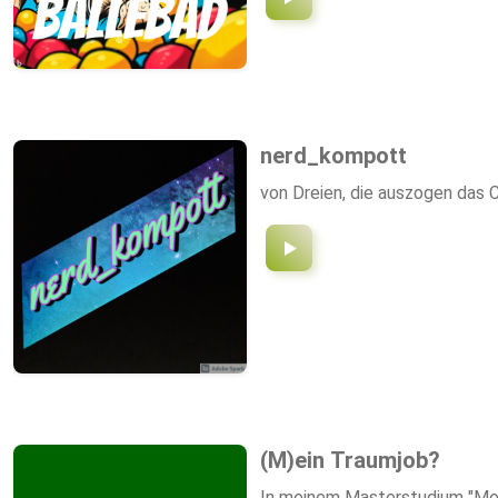
nerd_kompott
von Dreien, die auszogen das C
(M)ein Traumjob?
In meinem Masterstudium "Med