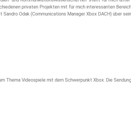
schiedenen privaten Projekten mit für mich interessanten Berei
it Sandro Odak (Communications Manager Xbox DACH) über seine
kation, das ich euch hier im Rahmen eines möglicherweise in 
m Thema Videospiele mit dem Schwerpunkt Xbox. Die Sendung so