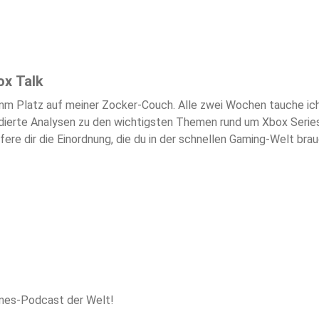
ox Talk
mm Platz auf meiner Zocker-Couch. Alle zwei Wochen tauche ich 
ierte Analysen zu den wichtigsten Themen rund um Xbox Series
efere dir die Einordnung, die du in der schnellen Gaming-Welt bra
 die mehr als nur Schlagzeilen wollen. Discord: Zocker-Couch 
mes-Podcast der Welt!