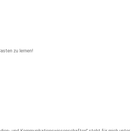
asten zu lernen!
ien- und Kommunikationswissenschaften" steht für mich unter 