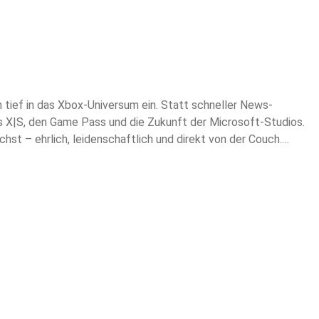
tief in das Xbox-Universum ein. Statt schneller News-
 X|S, den Game Pass und die Zukunft der Microsoft-Studios.
uchst – ehrlich, leidenschaftlich und direkt von der Couch.
X (Twitter): @zockercouch_pod E-Mail: podcast@zocker-