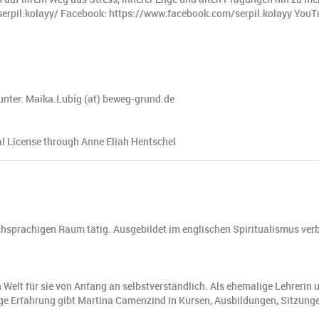
serpil.kolayy/ Facebook: https://www.facebook.com/serpil.kolayy You
unter: Maika.Lubig (at) beweg-grund.de
l License through Anne Eliah Hentschel
hsprachigen Raum tätig. Ausgebildet im englischen Spiritualismus verb
elt für sie von Anfang an selbstverständlich. Als ehemalige Lehrerin un
hrige Erfahrung gibt Martina Camenzind in Kursen, Ausbildungen, Sitzu