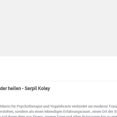
er heilen - Serpil Kolay
aktikerin für Psychotherapie und Yogalehrerin verbindet sie moderne Trau
verstehen, sondern als einen lebendigen Erfahrungsraum , einen Ort der St
 auf ihrem Weg aus Stress, innerer Enge und alten Prägungen hin zu me