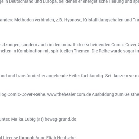
e in Deutschland und Europa, bei denen er energetische Heilung und spi
 andere Methoden verbinden, z.B. Hypnose, Kristallklangschalen und Tran
nzelsitzungen, sondern auch in den monatlich erscheinenden Comic-Cover
heiten in Kombination mit spirituellen Themen. Die Reihe wurde sogar 
 und und transfomiert er angehende Heiler fachkundig. Seit kurzem vermie
blog Comic-Cover-Reihe: www.thehealer.com.de Ausbildung zum Geisthei
unter: Maika.Lubig (at) beweg-grund.de
l License through Anne Eliah Hentschel