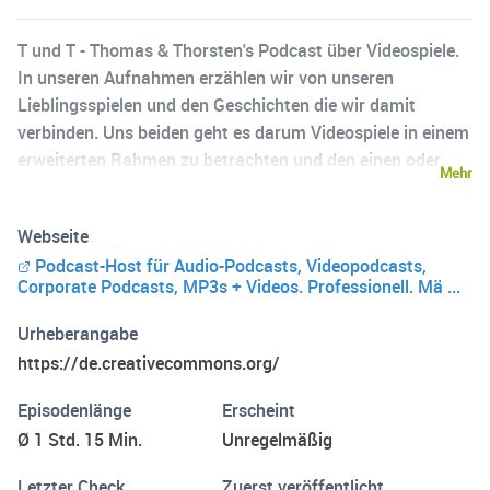
T und T - Thomas & Thorsten's Podcast über Videospiele.
In unseren Aufnahmen erzählen wir von unseren
Lieblingsspielen und den Geschichten die wir damit
verbinden. Uns beiden geht es darum Videospiele in einem
erweiterten Rahmen zu betrachten und den einen oder
Mehr
anderen Nebenaspekt zu beleuchten. Vor unseren
Aufnahmen überlegen wir uns immer ein Thema. Dazu
Webseite
passend suchen wir uns ein Spiel aus und stellen es uns
Podcast-Host für Audio-Podcasts, Videopodcasts,
das dann gegenseitig vor.
Corporate Podcasts, MP3s + Videos. Professionell. Mä ...
Urheberangabe
https://de.creativecommons.org/
Episodenlänge
Erscheint
Ø 1 Std. 15 Min.
Unregelmäßig
Letzter Check
Zuerst veröffentlicht