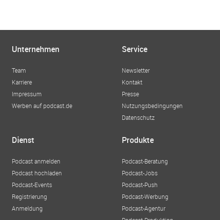
Unternehmen
Service
Team
Newsletter
Karriere
Kontakt
Impressum
Presse
Werben auf podcast.de
Nutzungsbedingungen
Datenschutz
Dienst
Produkte
Podcast anmelden
Podcast-Beratung
Podcast hochladen
Podcast-Jobs
Podcast-Events
Podcast-Push
Registrierung
Podcast-Werbung
Anmeldung
Podcast-Agentur
Podcast-Produktion