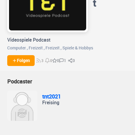
t
Videospiele Podcast
Computer
,
Freizeit
,
Freizeit
,
Spiele & Hobbys
1
0
Folgen
0
3
0
Podcaster
tnt2021
Freising