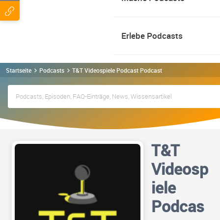
Erlebe Podcasts
Startseite
Podcasts
T&T Videospiele Podcast Podcast
T&T
Videosp
iele
Podcas