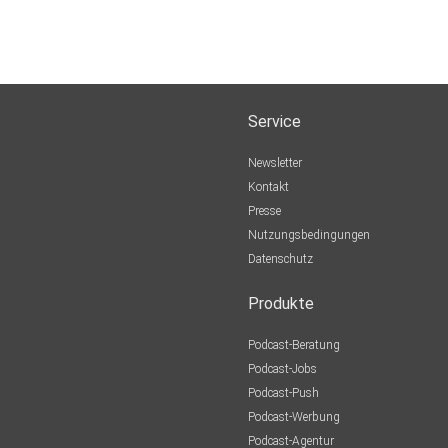
Service
Newsletter
Kontakt
Presse
Nutzungsbedingungen
Datenschutz
Produkte
Podcast-Beratung
Podcast-Jobs
Podcast-Push
Podcast-Werbung
Podcast-Agentur