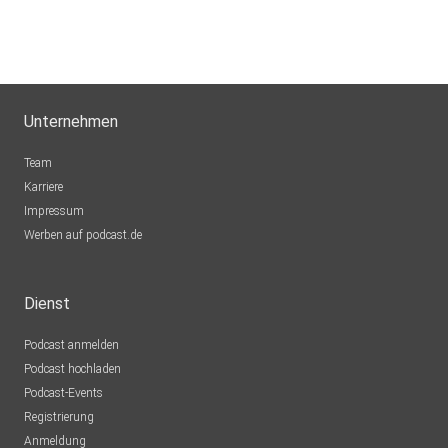
Unternehmen
Team
Karriere
Impressum
Werben auf podcast.de
Dienst
Podcast anmelden
Podcast hochladen
Podcast-Events
Registrierung
Anmeldung