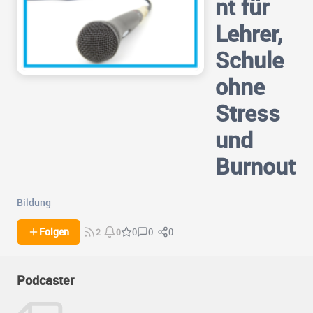
nt für
Lehrer,
Schule
ohne
Stress
und
Burnout
Bildung
0
0
Folgen
0
2
0
Podcaster