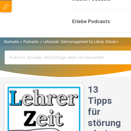
Erlebe Podcasts
Startseite
Podcasts
Lehrerzeit: Zeitmanagement für Lehrer, Schule ohne St
13
Tipps
für
störung