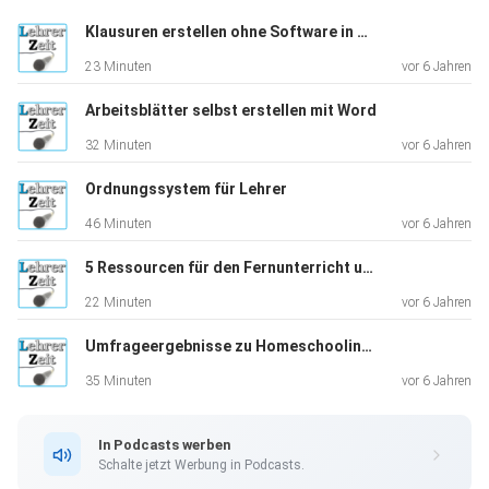
Klausuren erstellen ohne Software in Microsoft Word
Warum Störungen problematisch sind
23 Minuten
vor 6 Jahren
#1 Die Familie an Bord holen
#2 Klare Beschilderung schafft Abhilfe
Arbeitsblätter selbst erstellen mit Word
#3 Starte nicht hungrig
32 Minuten
vor 6 Jahren
#4 Getränke und Snacks bereithalten
#5 Die Arbeitsfläche frei räumen für störungsfreies
Ordnungssystem für Lehrer
Arbeiten
46 Minuten
vor 6 Jahren
#6 Kleine Aufgaben zuerst erledigen
#7 Alle Geräte auf Flugmodus
5 Ressourcen für den Fernunterricht und Erfahrungsberichte
#8 Lass Luft und Licht ins Leben
22 Minuten
vor 6 Jahren
#9 Geräusche lassen sich unterdrücken
Umfrageergebnisse zu Homeschooling und Onlineunterricht während Corona
#10 Notizzettel bereit legen
#11 Aufgaben planen
35 Minuten
vor 6 Jahren
#12 Mache regelmäßige Pausen
#13 Checklisten retten Leben (und Konzentration)
In Podcasts werben
Fazit zur konzentrierten Arbeitsatmosphäre im
Schalte jetzt Werbung in Podcasts.
Arbeitszimmer