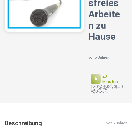
sfreies
Arbeite
n zu
Hause
vor 5 Jahren
20
Minuten
0
0
0
0
0
0
Beschreibung
vor 5 Jahren