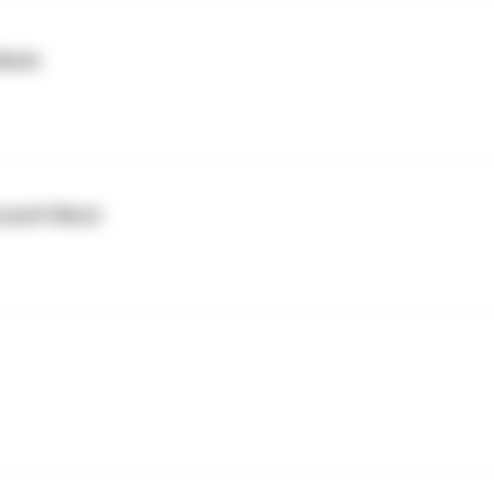
Hause
rosoft Word