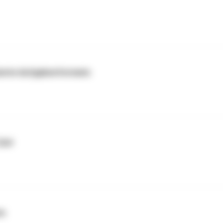
iziente Aufgabenformate
Zeit
en