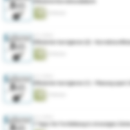
Effiziente Korrekturabläufe
34 Minuten
vor 6 Jahren
Effizienter korrigieren (2) - Korrektureff
35 Minuten
vor 6 Jahren
Effizienter korrigieren (1) - Planung spart 
19 Minuten
vor 6 Jahren
7 Tipps für Fortbildung in stressigen Zeit