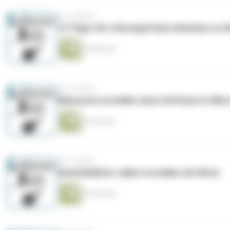
vor 5 Jahren
13 Tipps für störungsfreies Arbeiten zu 
20 Minuten
vor 6 Jahren
Klausuren erstellen ohne Software in Mic
23 Minuten
vor 6 Jahren
Arbeitsblätter selbst erstellen mit Word
32 Minuten