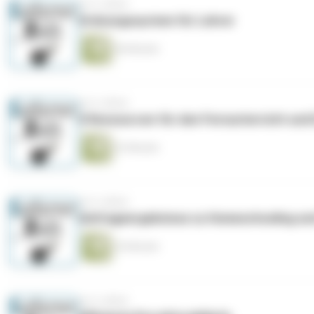
vor 6 Jahren
Ordnungssystem für Lehrer
46 Minuten
vor 6 Jahren
5 Ressourcen für den Fernunterricht und
22 Minuten
vor 6 Jahren
Umfrageergebnisse zu Homeschooling und
35 Minuten
vor 6 Jahren