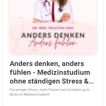
Anders denken, anders
fühlen - Medizinstudium
ohne ständigen Stress &
Druck meistern | Die
Für weniger Stress, mehr Freizeit und trotzdem gute
Noten im Medizinstudium!
besten Anti-Stress-Tipps,