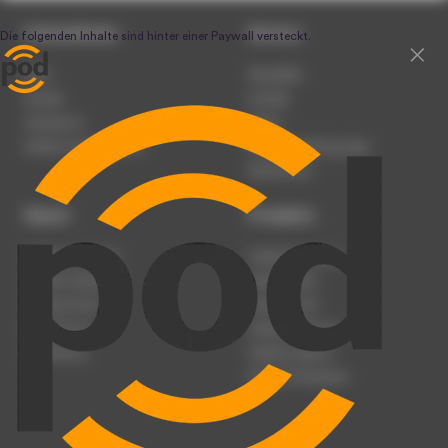
Unternehmen
Service
Team
Newsletter
Karriere
Kontakt
Impressum
Presse
Werben auf podcast.de
Nutzungsbedingungen
Datenschutz
Dienst
Produkte
Podcast anmelden
Podcast-Beratung
Podcast hochladen
Podcast-Jobs
Podcast-Events
Podcast-Push
Registrierung
Podcast-Werbung
Anmeldung
Podcast-Agentur
Podcast-Produktion