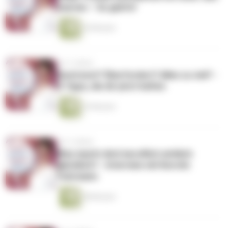
starten – So geht’s!
30 Minuten
vor 5 Jahren
Gestresst? Überfordert? Alles zu viel? -
5 Tipps, die dir jetzt helfen
35 Minuten
vor 5 Jahren
Was macht dich beruflich wirklich
glücklich? - Interview mit Kerstin
Fuhrmann
48 Minuten