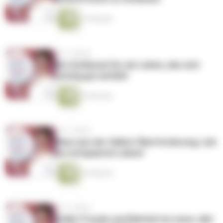
37 Minuten
vor 5 Jahren
Ein Schlüssel für ein Leben, das sich
richtig gut anfühlt
25 Minuten
vor 5 Jahren
Raus aus der Selbst-Überforderung, rein
ins entspannte Leben!
32 Minuten
vor 5 Jahren
Voller Freude und Klarheit ins neue Jahr