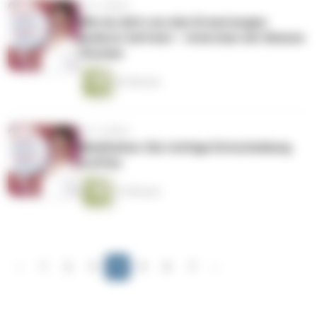
vor 5 Jahren
Wie du dich von den Erwartungen
anderer befreist – Interview mit Simone
Stocker
53 Minuten
vor 5 Jahren
Meditation: Die richtige Entscheidung
treffen
15 Minuten
‹
1
2
3
4
5
6
7
›