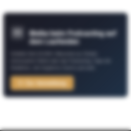
Bleibe beim Podcasting auf
dem Laufenden
Schließe Dich 26.000+ Menschen an. Erhalte
interessante Fakten über das Podcasting, Tipps der
Redaktion, Job-Angebote, Events und mehr.
Zur Anmeldung