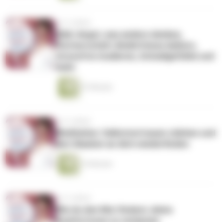
vor 5 Jahren
Q&A: Angst, was andere denken,
Partnerschaft, Bedürfnisse äußern,
stressfrei studieren, Schuldgefühle und
mehr
57 Minuten
vor 5 Jahren
Meditation: Selbstvertrauen stärken und
den Glauben an dich wiederfinden
15 Minuten
vor 5 Jahren
Wie du den Mut findest, deine
Komfortzone zu verlassen