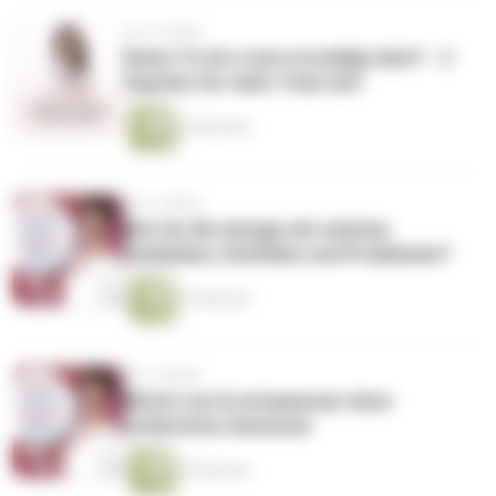
vor 5 Jahren
Deine To-Do-Liste erschlägt dich? - 3
Impulse für mehr freie Zeit
45 Minuten
vor 5 Jahren
Bist du die einzige mit solchen
Gedanken, Gefühlen und Problemen?
15 Minuten
vor 5 Jahren
Nichts tun & entspannen ohne
schlechtes Gewissen
29 Minuten