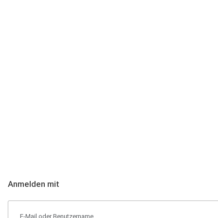
Anmeldung
Hallo Podcast-Hörer! Melde dich hier an. Dich erwarten 1 Million 
Anmelden mit