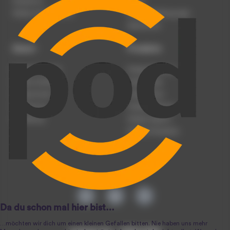
Impressum
Presse
Werben auf podcast.de
Nutzungsbedingungen
Datenschutz
Dienst
Produkte
Podcast anmelden
Podcast-Beratung
Podcast hochladen
Podcast-Jobs
Podcast-Events
Podcast-Push
Registrierung
Podcast-Werbung
Anmeldung
Podcast-Agentur
Podcast-Produktion