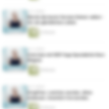
vor 5 Jahren
Werde die beste Version Deiner selbst -
für ein glückliches Leben
22 Minuten
vor 5 Jahren
Interview mit DER Yoga Spezialistin Karo
Wagner
50 Minuten
vor 5 Jahren
Entgiften. Leichter werden. Altes
loslassen. Innerlich frei werden.
22 Minuten