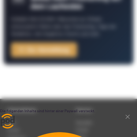
dem Laufenden
Schließe Dich 26.000+ Menschen an. Erhalte
interessante Fakten über das Podcasting, Tipps der
Redaktion, Job-Angebote, Events und mehr.
Zur Anmeldung
Unternehmen
Service
Team
Newsletter
Karriere
Kontakt