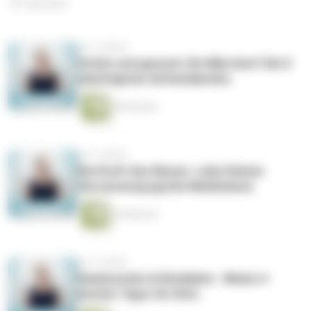
727 Episoden
vor 5 Jahren
Schön und gesund. Ein Märchen? Die 5
mächtigsten Antioxidantien.
26 Minuten
vor 5 Jahren
Die Kraft des Neuen. Lebe Deinen
Herzensweg (gratis Meditation)
10 Minuten
vor 5 Jahren
Dankeschön & Rückblick - Meine 4
besten Tipps für Dich.