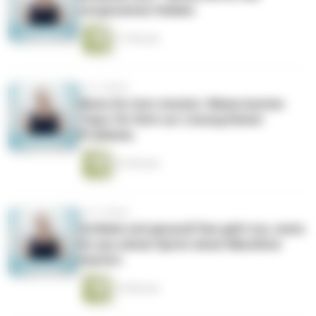
vergessenen Helden
11 Minuten
vor 5 Jahren
Wenn Du fest steckst. Meine besten
Tipps für Dich zur Lösung Deiner
Probleme.
23 Minuten
vor 5 Jahren
Schlank und gesund! Das geht nur, wenn
Du aus einem Sprint einen Marathon
machst.
19 Minuten