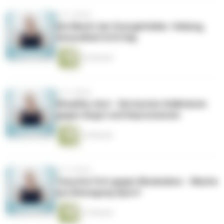
vor 5 Jahren
Die Macht der Energiefelder. Heilung,
Gesundheit & Erfolg
22 Minuten
vor 5 Jahren
#healthy shot - Die besten Heilkräuter
gegen Angst und Depressionen
14 Minuten
vor 5 Jahren
Tausche Fett gegen Muskulatur - Mache
aus Bewegung Sport!
21 Minuten