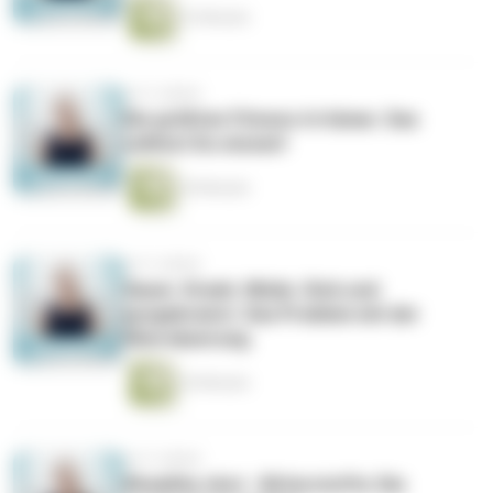
23 Minuten
vor 5 Jahren
Die größten Fitness-Irrtümer. Das
solltest Du wissen!
20 Minuten
vor 5 Jahren
Sauer. Krank. Müde. Dick und
ausgebrannt. Das Problem mit der
Übersäuerung.
24 Minuten
vor 5 Jahren
#healthy shot - Bitterstoffe: Die