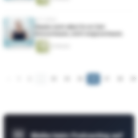
vor 5 Jahren
Glaube nicht alles! Es ist Zeit
hinzuschauen, nicht wegzuschauen.
22 Minuten
‹
1
2
...
33
34
35
36
37
38
39
Bleibe beim Podcasting auf