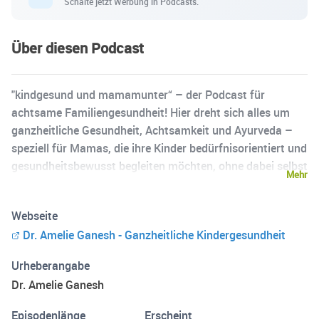
Schalte jetzt Werbung in Podcasts.
Über diesen Podcast
"kindgesund und mamamunter“ – der Podcast für
achtsame Familiengesundheit! Hier dreht sich alles um
ganzheitliche Gesundheit, Achtsamkeit und Ayurveda –
speziell für Mamas, die ihre Kinder bedürfnisorientiert und
gesundheitsbewusst begleiten möchten, ohne dabei selbst
Mehr
zu kurz zu kommen. Ich bin Amelie, Kinderärztin und
Ayurveda-Expertin, und teile hier wertvolles Wissen,
Webseite
praktische Tipps und inspirierende Impulse für einen
Dr. Amelie Ganesh - Ganzheitliche Kindergesundheit
gesunden und ausgeglichenen Familienalltag. Von
ayurvedischen Hausmitteln über Stressmanagement für
Urheberangabe
Mütter bis hin zu achtsamen Ritualen für Klein und Groß
Dr. Amelie Ganesh
– entdecke, wie du mit kleinen Schritten mehr Balance
und Leichtigkeit in dein Familienleben bringen kannst.
Episodenlänge
Erscheint