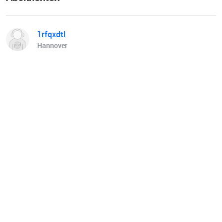
1rfqxdtl
Hannover