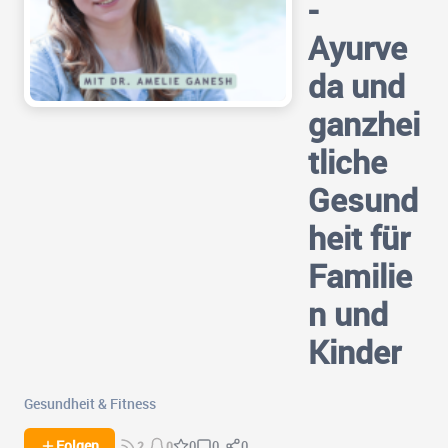
-
Ayurve
da und
ganzhei
tliche
Gesund
heit für
Familie
n und
Kinder
Gesundheit & Fitness
0
0
Folgen
0
2
0