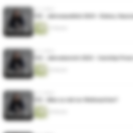
vor 2 Jahren
105 - Jahresausblick 2024 - Eisbox, Hau
27 Minuten
vor 2 Jahren
104 - Jahresbericht 2023 - CatchUp Priva
42 Minuten
vor 2 Jahren
103 - Alles zu viel vor Weihnachten?
20 Minuten