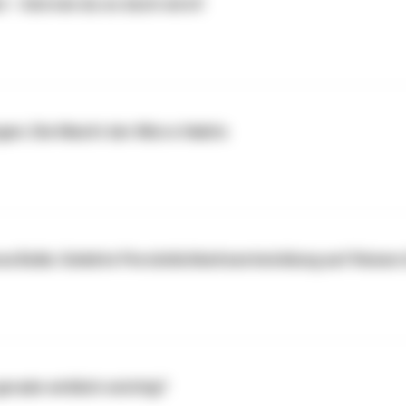
 - Und wie du es doch wirst!
gen: Die Macht der Micro Habits
a Bulla: Gelebte Persönlichkeitsentwicklung auf Reisen
gerade wirklich wichtig?