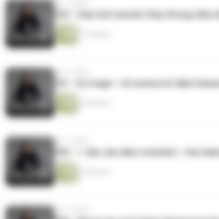
vor 2 Jahren
102 - Stay Soft anstatt Stay Strong: Was d
17 Minuten
vor 2 Jahren
101 - Du fragst - Ich antworte! Q&A Volum
25 Minuten
vor 2 Jahren
100 - 1 Jahr, das alles verändert - Das h
33 Minuten
vor 2 Jahren