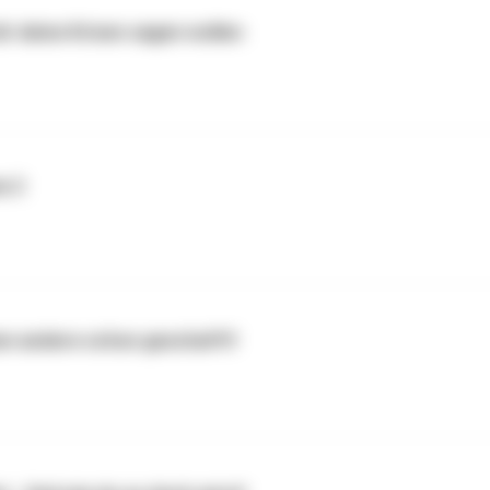
ir deine Krisen sagen wollen
e 2
aben andere schon geschafft!