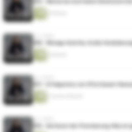
099 - Warum du noch keine Umsetzerin bist
34 Minuten
vor 2 Jahren
098 - Winzige Schritte, Große Veränderun
20 Minuten
vor 2 Jahren
097 - Erfolgsstory von OYLA Queen Vaness
1 Stunde 44 Minuten
vor 2 Jahren
096 - Die Kunst der Priorisierung: Was ist 