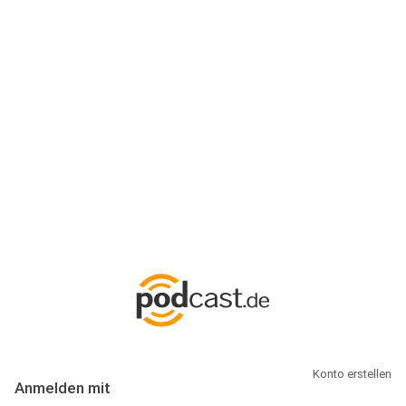
Anmeldung
Hallo Podcast-Hörer! Melde dich hier an. Dich erwarten 1 Million
abonnierbare Podcasts und alles, was Du rund um Podcasting
wissen musst.
Konto erstellen
Anmelden mit