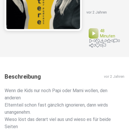
vor 2 Jahren
48
Minuten
0
0
0
0
0
0
Beschreibung
vor 2 Jahren
Wenn die Kids nur noch Papi oder Mami wollen, den
anderen
Elternteil schon fast gänzlich ignorieren, dann wirds
unangenehm.
Wieso löst das derart viel aus und wieso es für beide
Seiten