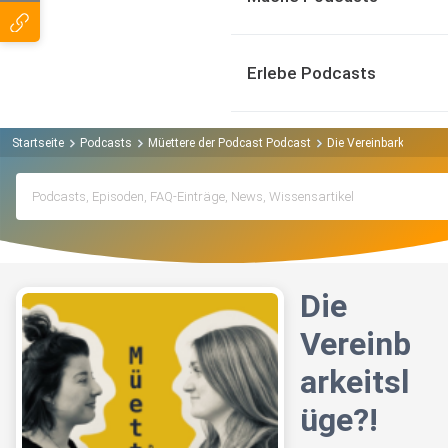
Erlebe Podcasts
Startseite
Podcasts
Müettere der Podcast Podcast
Die Vereinbarkeitslüge
Die
Vereinb
arkeitsl
üge?!