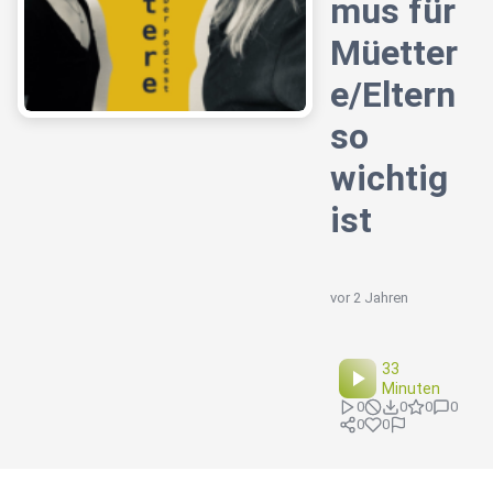
mus für
Müetter
e/Eltern
so
wichtig
ist
vor 2 Jahren
33
Minuten
0
0
0
0
0
0