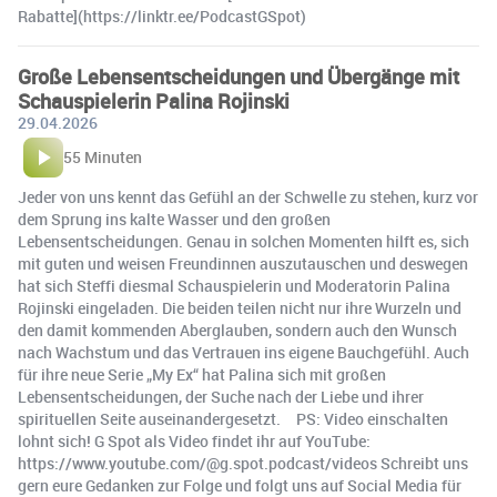
Rabatte](https://linktr.ee/PodcastGSpot)
Große Lebensentscheidungen und Übergänge mit
Schauspielerin Palina Rojinski
29.04.2026
55 Minuten
Jeder von uns kennt das Gefühl an der Schwelle zu stehen, kurz vor
dem Sprung ins kalte Wasser und den großen
Lebensentscheidungen. Genau in solchen Momenten hilft es, sich
mit guten und weisen Freundinnen auszutauschen und deswegen
hat sich Steffi diesmal Schauspielerin und Moderatorin Palina
Rojinski eingeladen. Die beiden teilen nicht nur ihre Wurzeln und
den damit kommenden Aberglauben, sondern auch den Wunsch
nach Wachstum und das Vertrauen ins eigene Bauchgefühl. Auch
für ihre neue Serie „My Ex“ hat Palina sich mit großen
Lebensentscheidungen, der Suche nach der Liebe und ihrer
spirituellen Seite auseinandergesetzt. PS: Video einschalten
lohnt sich! G Spot als Video findet ihr auf YouTube:
https://www.youtube.com/@g.spot.podcast/videos Schreibt uns
gern eure Gedanken zur Folge und folgt uns auf Social Media für