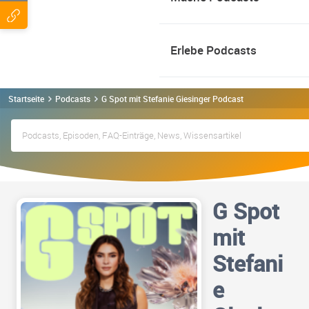
Erlebe Podcasts
Startseite
Podcasts
G Spot mit Stefanie Giesinger Podcast
G Spot
mit
Stefani
e