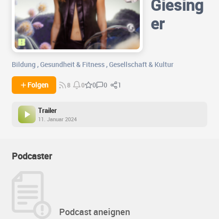
Giesing
er
Bildung
,
Gesundheit & Fitness
,
Gesellschaft & Kultur
0
1
Folgen
0
8
0
Trailer
11. Januar 2024
Podcaster
Podcast aneignen