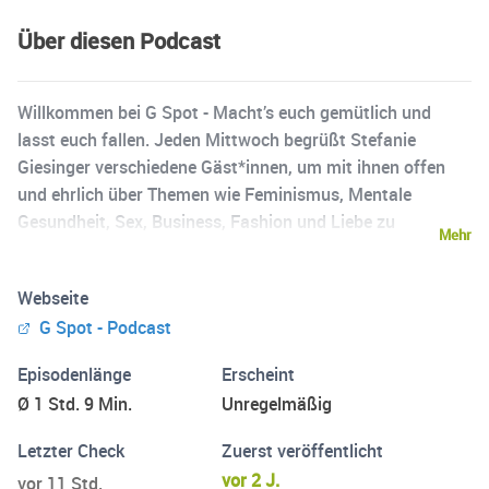
Über diesen Podcast
Willkommen bei G Spot - Macht’s euch gemütlich und
lasst euch fallen. Jeden Mittwoch begrüßt Stefanie
Giesinger verschiedene Gäst*innen, um mit ihnen offen
und ehrlich über Themen wie Feminismus, Mentale
Gesundheit, Sex, Business, Fashion und Liebe zu
Mehr
sprechen. Egal wie spicy das Thema - Tabus gibt es nicht!
Dafür immer neue Perspektiven und die Sicherheit, dass
Webseite
ihr mit euren Gedanken nicht allein seid. Get ready for a
G Spot - Podcast
ride: Hier geht es um den Sweet Spot, den G Spot - eine
gemeinsame Reise, inklusive aller Höhen, Tiefen und den
Episodenlänge
Erscheint
vielen Zwischentönen.
Ø 1 Std. 9 Min.
Unregelmäßig
Letzter Check
Zuerst veröffentlicht
vor 2 J.
vor 11 Std.