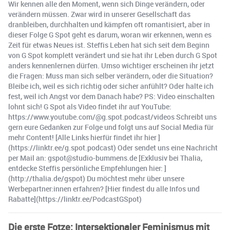
Wir kennen alle den Moment, wenn sich Dinge verändern, oder
verändern müssen. Zwar wird in unserer Gesellschaft das
dranbleiben, durchhalten und kämpfen oft romantisiert, aber in
dieser Folge G Spot geht es darum, woran wir erkennen, wenn es
Zeit für etwas Neues ist. Steffis Leben hat sich seit dem Beginn
von G Spot komplett verändert und sie hat ihr Leben durch G Spot
anders kennenlernen dürfen. Umso wichtiger erscheinen ihr jetzt
die Fragen: Muss man sich selber verändern, oder die Situation?
Bleibe ich, weil es sich richtig oder sicher anfühlt? Oder halte ich
fest, weil ich Angst vor dem Danach habe? PS: Video einschalten
lohnt sich! G Spot als Video findet ihr auf YouTube:
https://www.youtube.com/@g.spot.podcast/videos Schreibt uns
gern eure Gedanken zur Folge und folgt uns auf Social Media für
mehr Content! [Alle Links hierfür findet ihr hier ]
(https://linktr.ee/g.spot.podcast) Oder sendet uns eine Nachricht
per Mail an: gspot@studio-bummens.de [Exklusiv bei Thalia,
entdecke Steffis persönliche Empfehlungen hier: ]
(http://thalia.de/gspot) Du möchtest mehr über unsere
Werbepartner:innen erfahren? [Hier findest du alle Infos und
Rabatte](https://linktr.ee/PodcastGSpot)
Die erste Fotze: Intersektionaler Feminismus mit