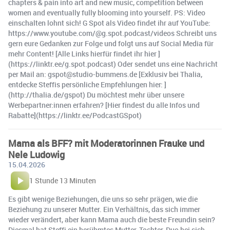
chapters & pain into art and new music, competition between
women and eventually fully blooming into yourself. PS: Video
einschalten lohnt sich! G Spot als Video findet ihr auf YouTube:
https://www.youtube.com/@g.spot.podcast/videos Schreibt uns
gern eure Gedanken zur Folge und folgt uns auf Social Media für
mehr Content! [Alle Links hierfür findet ihr hier ]
(https://linktr.ee/g.spot.podcast) Oder sendet uns eine Nachricht
per Mail an: gspot@studio-bummens.de [Exklusiv bei Thalia,
entdecke Steffis persönliche Empfehlungen hier: ]
(http://thalia.de/gspot) Du möchtest mehr über unsere
Werbepartner:innen erfahren? [Hier findest du alle Infos und
Rabatte](https://linktr.ee/PodcastGSpot)
Mama als BFF? mit Moderatorinnen Frauke und
Nele Ludowig
15.04.2026
1 Stunde 13 Minuten
Es gibt wenige Beziehungen, die uns so sehr prägen, wie die
Beziehung zu unserer Mutter. Ein Verhältnis, das sich immer
wieder verändert, aber kann Mama auch die beste Freundin sein?
Diesmal hat Steffi ein berühmtes Mutter-Tochter-Duo bei sich