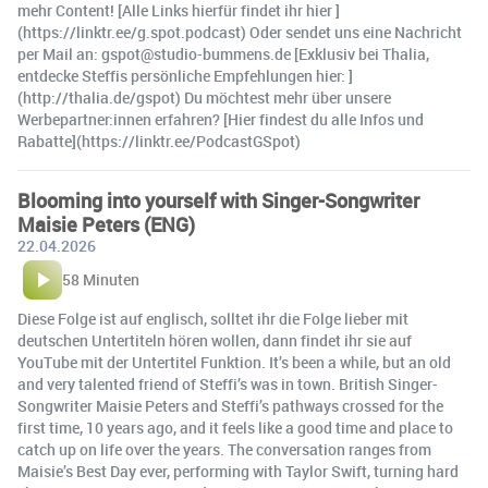
mehr Content! [Alle Links hierfür findet ihr hier ]
(https://linktr.ee/g.spot.podcast) Oder sendet uns eine Nachricht
per Mail an: gspot@studio-bummens.de [Exklusiv bei Thalia,
entdecke Steffis persönliche Empfehlungen hier: ]
(http://thalia.de/gspot) Du möchtest mehr über unsere
Werbepartner:innen erfahren? [Hier findest du alle Infos und
Rabatte](https://linktr.ee/PodcastGSpot)
Blooming into yourself with Singer-Songwriter
Maisie Peters (ENG)
22.04.2026
58 Minuten
Diese Folge ist auf englisch, solltet ihr die Folge lieber mit
deutschen Untertiteln hören wollen, dann findet ihr sie auf
YouTube mit der Untertitel Funktion. It’s been a while, but an old
and very talented friend of Steffi’s was in town. British Singer-
Songwriter Maisie Peters and Steffi’s pathways crossed for the
first time, 10 years ago, and it feels like a good time and place to
catch up on life over the years. The conversation ranges from
Maisie’s Best Day ever, performing with Taylor Swift, turning hard