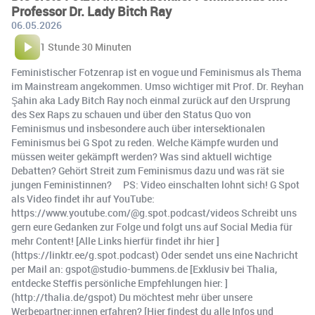
Professor Dr. Lady Bitch Ray
06.05.2026
1 Stunde 30 Minuten
Feministischer Fotzenrap ist en vogue und Feminismus als Thema
im Mainstream angekommen. Umso wichtiger mit Prof. Dr. Reyhan
Şahin aka Lady Bitch Ray noch einmal zurück auf den Ursprung
des Sex Raps zu schauen und über den Status Quo von
Feminismus und insbesondere auch über intersektionalen
Feminismus bei G Spot zu reden. Welche Kämpfe wurden und
müssen weiter gekämpft werden? Was sind aktuell wichtige
Debatten? Gehört Streit zum Feminismus dazu und was rät sie
jungen Feministinnen? PS: Video einschalten lohnt sich! G Spot
als Video findet ihr auf YouTube:
https://www.youtube.com/@g.spot.podcast/videos Schreibt uns
gern eure Gedanken zur Folge und folgt uns auf Social Media für
mehr Content! [Alle Links hierfür findet ihr hier ]
(https://linktr.ee/g.spot.podcast) Oder sendet uns eine Nachricht
per Mail an: gspot@studio-bummens.de [Exklusiv bei Thalia,
entdecke Steffis persönliche Empfehlungen hier: ]
(http://thalia.de/gspot) Du möchtest mehr über unsere
Werbepartner:innen erfahren? [Hier findest du alle Infos und