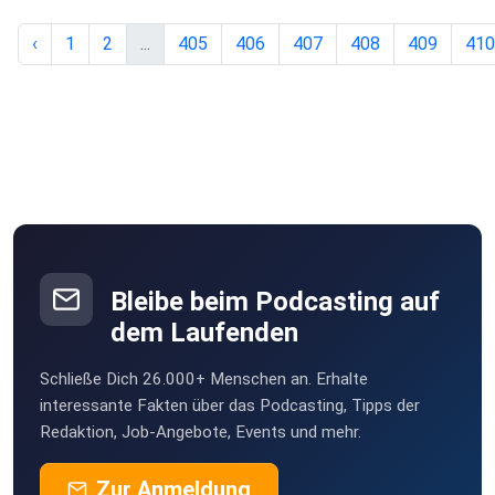
‹
1
2
...
405
406
407
408
409
410
Bleibe beim Podcasting auf
dem Laufenden
Schließe Dich 26.000+ Menschen an. Erhalte
interessante Fakten über das Podcasting, Tipps der
Redaktion, Job-Angebote, Events und mehr.
Zur Anmeldung