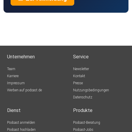
Unternehmen
Service
Team
Newsletter
Karriere
Kontakt
Impressum
Presse
Werben auf podcast.de
Nutzungsbedingungen
Datenschutz
Dienst
Produkte
Podcast anmelden
Podcast-Beratung
Podcast hochladen
Podcast-Jobs