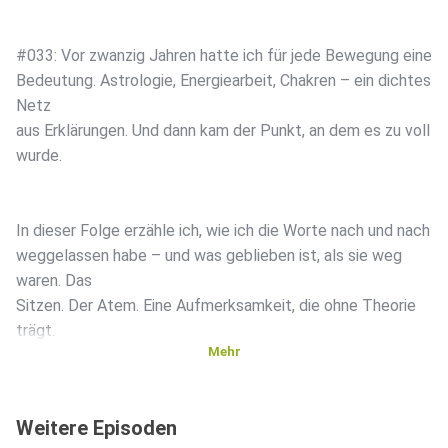
#033: Vor zwanzig Jahren hatte ich für jede Bewegung eine
Bedeutung. Astrologie, Energiearbeit, Chakren – ein dichtes
Netz
aus Erklärungen. Und dann kam der Punkt, an dem es zu voll
wurde.
In dieser Folge erzähle ich, wie ich die Worte nach und nach
weggelassen habe – und was geblieben ist, als sie weg
waren. Das
Sitzen. Der Atem. Eine Aufmerksamkeit, die ohne Theorie
trägt.
Mehr
Es geht um eine säkulare Praxis: nicht als Verarmung,
Weitere Episoden
sondern als