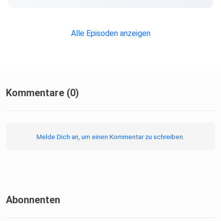
erhältlich)
Alle Episoden anzeigen
Mehr: buddhaspfad.de
Blogartikel zum Feuerpferdjahr
Kommentare (0)
Zum Newsletter anmelden
Melde Dich an, um einen Kommentar zu schreiben.
Folge Peggy auf TikTok
Abonnenten