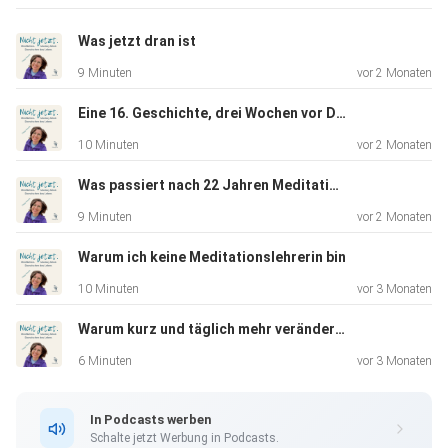
das Sich-Niederlassen in dem, was sowieso da ist. Warum
die
Was jetzt dran ist
Wirkung gerade in dem Moment kam, als ich aufgehört
9 Minuten
vor 2 Monaten
habe, sie zu
erwarten.
Eine 16. Geschichte, drei Wochen vor Druck
10 Minuten
vor 2 Monaten
Twin zum Blogartikel „Säkularer Buddhismus – Was bleibt
Was passiert nach 22 Jahren Meditation? Drei ehrliche Beobachtungen
ohne
9 Minuten
vor 2 Monaten
Religion?" auf buddhaspfad.de.
Warum ich keine Meditationslehrerin bin
10 Minuten
vor 3 Monaten
Blogartikel „Säkularer
Warum kurz und täglich mehr verändert als lang und selten
Buddhismus"
6 Minuten
vor 3 Monaten
Buch „Nicht jetzt! Zwischen Monkey
In Podcasts werben
Mind und Stille" (seit 18. Mai 2026
Schalte jetzt Werbung in Podcasts.