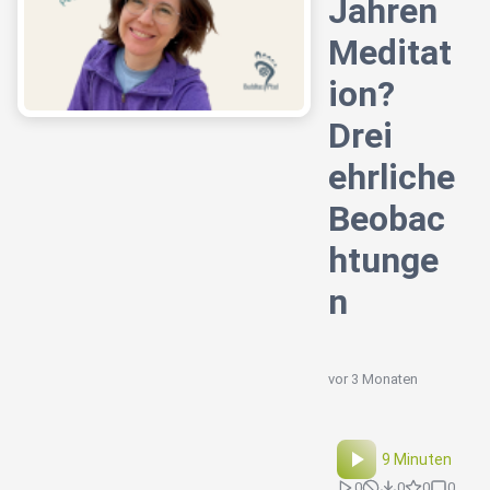
Jahren
Meditat
ion?
Drei
ehrliche
Beobac
htunge
n
vor 3 Monaten
9 Minuten
0
0
0
0