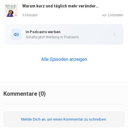
Warum kurz und täglich mehr verändert als lang und selten
Beweglichkeit
6 Minuten
vor 3 Monaten
Eine Folge für alle, die nach Jahren immer noch zweifeln, ob
In Podcasts werben
sie
Schalte jetzt Werbung in Podcasts.
es „richtig" machen — und für alle, die irgendwann
aufgehört
haben und nicht wussten, wie zurückkommen.
Alle Episoden anzeigen
––
Kommentare (0)
Buch: Nicht jetzt! Zwischen Monkey Mind und Stille
Melde Dich an, um einen Kommentar zu schreiben.
Erscheinungstermin: 18. Mai 2026