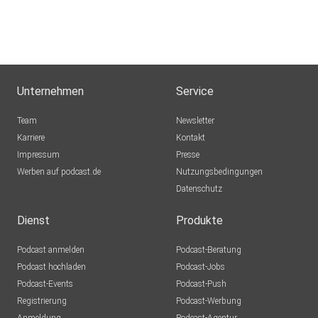
Unternehmen
Service
Team
Newsletter
Karriere
Kontakt
Impressum
Presse
Werben auf podcast.de
Nutzungsbedingungen
Datenschutz
Dienst
Produkte
Podcast anmelden
Podcast-Beratung
Podcast hochladen
Podcast-Jobs
Podcast-Events
Podcast-Push
Registrierung
Podcast-Werbung