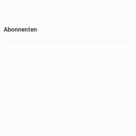
Vorbestellung mit virtueller Tee-Veranstaltung am 17. Mai
Abonnenten
Mehr zum Lesen: buddhaspfad.de
Mehr Beobachtungen, kürzer und schneller: TikTok
@peggybendler