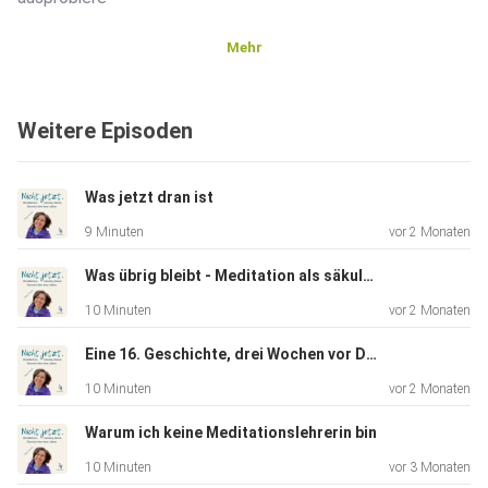
Mehr
· Warum ich zu unterschiedlichen Zeiten übe — und warum
das okay
Weitere Episoden
ist
Was jetzt dran ist
· Warum schwierige Sitzungen nie ganz aufhören
9 Minuten
vor 2 Monaten
Was übrig bleibt - Meditation als säkulare Praxis
· Wie Bus und Bahn zu Praxismomenten wurden
10 Minuten
vor 2 Monaten
Eine 16. Geschichte, drei Wochen vor Druck
· Warum ich nach harten Sitzungen heute wieder
10 Minuten
vor 2 Monaten
zurückkomme
Warum ich keine Meditationslehrerin bin
10 Minuten
vor 3 Monaten
· Den Unterschied zwischen Verwandlung und