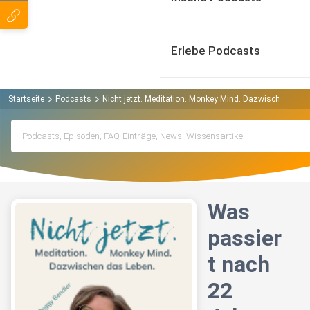
Erlebe Podcasts
Startseite
Podcasts
Nicht jetzt. Meditation. Monkey Mind. Dazwischen das 
Was
passier
t nach
22