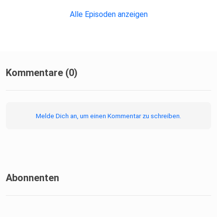
Diese Folge ist eine Positionierungsfolge.
Alle Episoden anzeigen
Sie erzählt, wofür BuddhasPfad steht — und wofür nicht.
Kommentare (0)
Mehr: buddhaspfad.de
Melde Dich an, um einen Kommentar zu schreiben.
Hol dir den Newsletter von BuddhasPfad.
Folge Peggy auf TikTok für tägliche Impulse.
Abonnenten