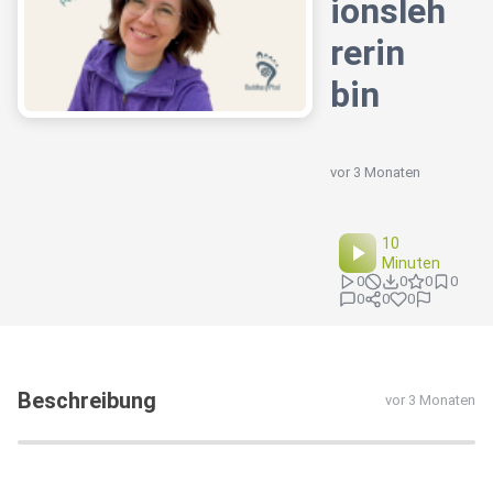
ionsleh
rerin
bin
vor 3 Monaten
10
Minuten
0
0
0
0
0
0
0
Beschreibung
vor 3 Monaten