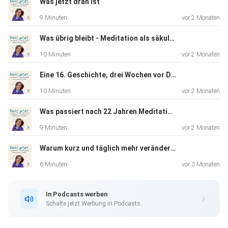
Was jetzt dran ist
9 Minuten
vor 2 Monaten
· Das Guru-Modell in der Meditationswelt und warum es
Abhängigkeit erzeugen kann
Was übrig bleibt - Meditation als säkulare Praxis
10 Minuten
vor 2 Monaten
· Warum Eigenverantwortung keine Abkürzung ist, sondern
Eine 16. Geschichte, drei Wochen vor Druck
der
10 Minuten
vor 2 Monaten
eigentliche Weg
Was passiert nach 22 Jahren Meditation? Drei ehrliche Beobachtungen
9 Minuten
vor 2 Monaten
· Buddha als Metapher, nicht als Autorität
Warum kurz und täglich mehr verändert als lang und selten
6 Minuten
vor 3 Monaten
· Das Kalama Sutta und die älteste Form von kritischem
Denken im
In Podcasts werben
Buddhismus
Schalte jetzt Werbung in Podcasts.