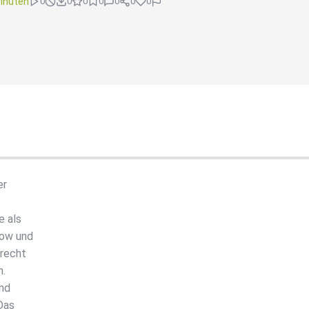
inuten
0
0
0
0
0
0
0
er
e als
how und
 recht
n.
ind
Das