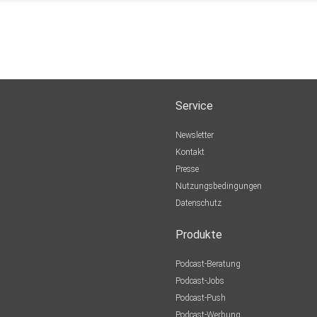
it Geld
odukt
Service
el
Newsletter
enheit
Kontakt
Presse
Nutzungsbedingungen
Datenschutz
Produkte
Podcast-Beratung
Podcast-Jobs
Podcast-Push
Podcast-Werbung