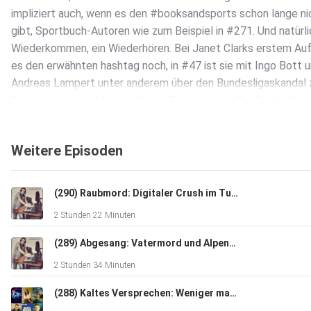
impliziert auch, wenn es den #booksandsports schon lange n
gibt, Sportbuch-Autoren wie zum Beispiel in #271. Und natürli
Wiederkommen, ein Wiederhören. Bei Janet Clarks erstem Auf
es den erwähnten hashtag noch, in #47 ist sie mit Ingo Bott 
Andreas Lampert unter anderem über den Bundesligaskandal z
Bei sprengerspricht sie in dieser Episode in großer Runde über
komplett andere Themen, die in unserem Alltag eine große Ro
spielen. Marc Rasmus gehört dazu - der vielleicht 2021 in den
Weitere Episoden
Podcast eingeladen worden wäre, den immer noch viele hören
aber wegen der Fülle und Austauschbarkeit von 1:1-Formaten
Folgen eingestellt wurde: sprengerspricht #mediaandsports. 
(290) Raubmord: Digitaler Crush im Tunnel!
Marc Rasmus ist Senderchef von SAT 1. Und – deshalb ist er 
2 Stunden 22 Minuten
diesem Format: er ist ein absoluter Buchmensch und passioni
Hobbyfotograf: „Das weiß Carina, wir kennen uns seit 30 Jahr
(289) Abgesang: Vatermord und Alpenblut!
deshalb habe ich ihr gerne, als sie danach gefragt hat, den Z
2 Stunden 34 Minuten
gegeben.“ Den Zugang zu über xxx Fotos. Die genaue Zahl ste
aus gutem Grund nicht, die braucht es für die Buchverlosung. 
(288) Kaltes Versprechen: Weniger machen mit Code Null!
der Durchsicht war für Carina Helmich schnell klar, „sie wollte