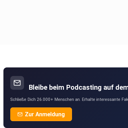
sich für eine andere Art der Fortbewegung. Die Antworten da
sind allerdings nicht gefragt, um zu gewinnen bei der
buchverlosung@sprengerspricht.de part I (00:00) Fahrradfah
und Algorithmus part II (44:37) Kaffeekochen und Reichweite
III (01:22:57) Vergangenheit und Gegenwart guests Janet Cla
Carina Hellmich Peter Klisa Marc Rasmus books Carina Hellmi
Marc Rasmus – babysteps Peter Klisa - Im Schatten der Rui
Helene Winter – Das Bettelmädchen cover: jennie_laluna
voice: miriam sinno music: sprengerspricht impro
– by toby gad kontakt@sprengerspricht.de
Bleibe beim Podcasting auf de
Schließe Dich 26.000+ Menschen an. Erhalte interessante Fak
Dieser Podcast wird vermarktet von der Podcastbude.
www.podcastbu.de - Full-Service-Podcast-Agentur - Konzept
Zur Anmeldung
Produktion, Vermarktung, Distribution und Hosting.