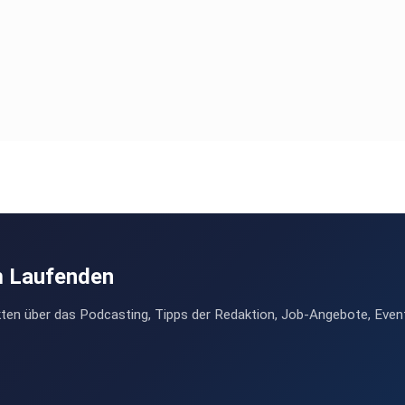
rauf
ren
 part
rk
ch /
nen
m Laufenden
ten über das Podcasting, Tipps der Redaktion, Job-Angebote, Even
ion,