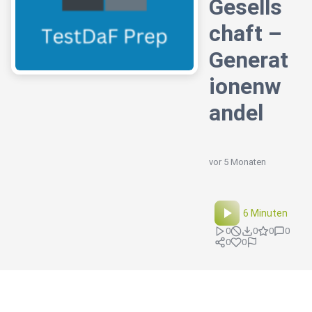
Gesells
chaft –
Generat
ionenw
andel
vor 5 Monaten
6 Minuten
0
0
0
0
0
0