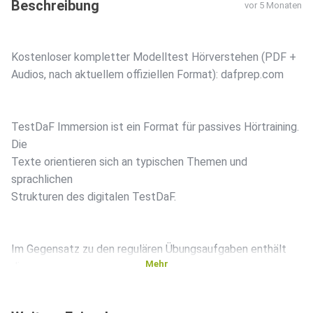
Beschreibung
vor 5 Monaten
Kostenloser kompletter Modelltest Hörverstehen (PDF +
Audios, nach aktuellem offiziellen Format): dafprep.com
TestDaF Immersion ist ein Format für passives Hörtraining.
Die
Texte orientieren sich an typischen Themen und
sprachlichen
Strukturen des digitalen TestDaF.
Im Gegensatz zu den regulären Übungsaufgaben enthält
Mehr
dieses
Format keine Aufgabenstellung. Die Folgen eignen sich
ideal zum