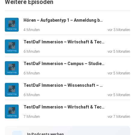
Weitere Episoden
nebenbei Hören und zur Gewöhnung an prüfungsnahe
Sprache.
Hören – Aufgabentyp 1 – Anmeldung beim Hochschulsport
4 Minuten
vor 3 Monaten
TestDaF Immersion – Wirtschaft & Technik – Lieferketten
6 Minuten
vor 5 Monaten
TestDaF Immersion – Campus – Studienfinanzierung
6 Minuten
vor 5 Monaten
TestDaF Immersion – Wissenschaft – Schlafmedizin
6 Minuten
vor 5 Monaten
TestDaF Immersion – Wirtschaft & Technik – Automatisierung
7 Minuten
vor 7 Monaten
In Podcasts werben