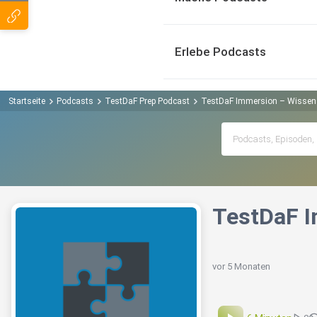
Erlebe Podcasts
Startseite
Podcasts
TestDaF Prep Podcast
TestDaF Immersion – Wissens
TestDaF I
vor 5 Monaten