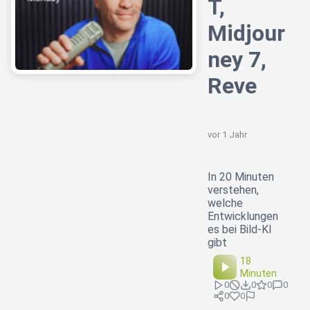
T,
Midjour
ney 7,
Reve
vor 1 Jahr
In 20 Minuten
verstehen,
welche
Entwicklungen
es bei Bild-KI
gibt
18
Minuten
0
0
0
0
0
0