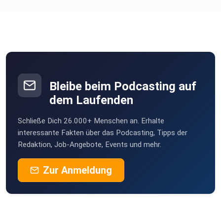
(00:07:52) News bei Midjourney (00:11:51) How to: Bilder
korrigieren (00:13:08) Was kann Reve? (00:14:22)
Bewegtbild: Bewegt
sich da was? __________________________ ||||| WIR
||||| Ich bin
übrigens Joël, der Macher dieses Podcasts. Ich bin ein
Creator und
Bleibe beim Podcasting auf
Medienunternehmer, der für Wachstum und Vielfalt steht.
dem Laufenden
Mein
Vorgehen besteht darin, dass ich inspirierende und
Schließe Dich 26.000+ Menschen an. Erhalte
erfolgreiche
interessante Fakten über das Podcasting, Tipps der
Redaktion, Job-Angebote, Events und mehr.
Menschen interviewe, um von ihnen zu lernen und
Wissensabkürzungen
Zur Anmeldung
für dich und mich aufzutun. Mit meinem Podcast digital
kompakt
zeige ich dir Wachstumsstrategien für dein
(Digital-)Business,
indem ich erfolgreiche Unternehmen und Expert:innen