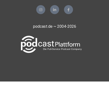
Einsichten aus meinen
Aktivitäten. Abonniere „digital kompakt“ auf Apple
Podcasts,
Spotify & Co. Wenn dir die Folge gefallen hat, hinterlasse
podcast.de ~ 2004-2026
uns
bitte eine Fünf-Sterne-Bewertung! Wir streben die
Verwendung einer
geschlechtsneutralen Sprache an. In Fällen, in denen dies
nicht
gelingt, gelten sämtliche Personenbezeichnungen für alle
Geschlechter.