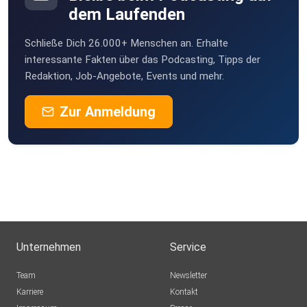
amarabella
dem Laufenden
Erde
Schließe Dich 26.000+ Menschen an. Erhalte
ClaudiaMaus
interessante Fakten über das Podcasting, Tipps der
Friedrichskoog
Redaktion, Job-Angebote, Events und mehr.
Alma60
Zur Anmeldung
Bibione
Waiblingen
Tethis
Berlin
Anher
Unternehmen
Service
Wiwa
Team
Newsletter
Karriere
Kontakt