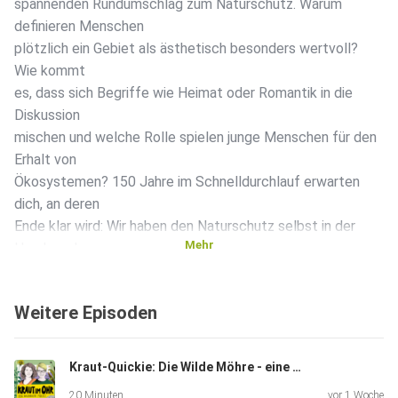
spannenden Rundumschlag zum Naturschutz. Warum
definieren Menschen
plötzlich ein Gebiet als ästhetisch besonders wertvoll?
Wie kommt
es, dass sich Begriffe wie Heimat oder Romantik in die
Diskussion
mischen und welche Rolle spielen junge Menschen für den
Erhalt von
Ökosystemen? 150 Jahre im Schnelldurchlauf erwarten
dich, an deren
Ende klar wird: Wir haben den Naturschutz selbst in der
Mehr
Hand, auch
wenn es anstrengt. In dieser Folge sprechen wir darüber:
was sich
Weitere Episoden
hinter dem Begriff “Naturschutz” verbirgt ein knapper
historischer
Abriss des Gedankens ein kurzer Blick auf Akteurinnen und
Kraut-Quickie: Die Wilde Möhre - eine Wunderkerze am Wegesrand
Akteure.
20 Minuten
vor 1 Woche