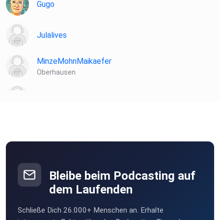
https://lunaherbs.de
Gugo
Julalives
MinzeMohnMaikaefer
Oberhausen
Bennette
REIKO
dorismarbot
Rüedisbach
Bleibe beim Podcasting auf
amarabella
dem Laufenden
Erde
Schließe Dich 26.000+ Menschen an. Erhalte
ClaudiaMaus