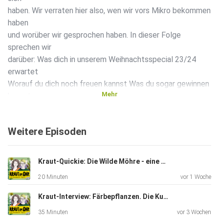
haben. Wir verraten hier also, wen wir vors Mikro bekommen
haben
und worüber wir gesprochen haben. In dieser Folge
sprechen wir
darüber: Was dich in unserem Weihnachtsspecial 23/24
erwartet
Worauf du dich noch freuen kannst Was du sogar gewinnen
Mehr
kannst
Spannend zum Weiterhören bei “Kraut im Ohr”
https://kraut-im-ohr.podigee.io/138-kraut-history-die-
Weitere Episoden
geschichte-der-heilkrauterkunde-teil-1
https://kraut-im-ohr.podigee.io/139-kraut-history-teil-2
https://kraut-im-ohr.podigee.io/140-kraut-history-teil-3
Kraut-Quickie: Die Wilde Möhre - eine Wunderkerze am Wegesrand
https://kraut-im-ohr.podigee.io/74-kraeutermaerchen-
20 Minuten
vor 1 Woche
special-zu-den-rauhnaechten
und folgende Tracks
Kraut-Interview: Färbepflanzen. Die Kunst mit Pflanzen Textilien zu färben
https://kraut-im-ohr.podigee.io/12-vorbereitung-auf-die-
35 Minuten
vor 3 Wochen
rauhnachte