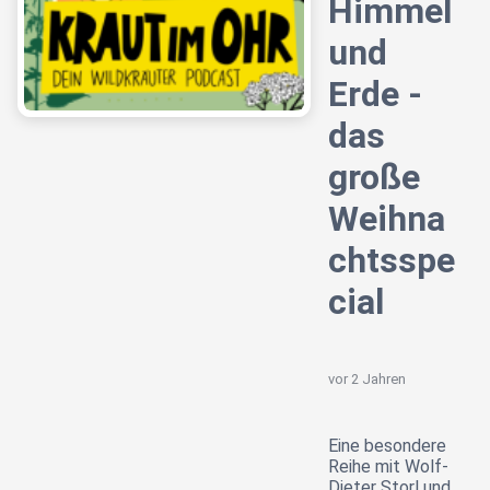
Himmel
und
Erde -
das
große
Weihna
chtsspe
cial
vor 2 Jahren
Eine besondere
Reihe mit Wolf-
Dieter Storl und