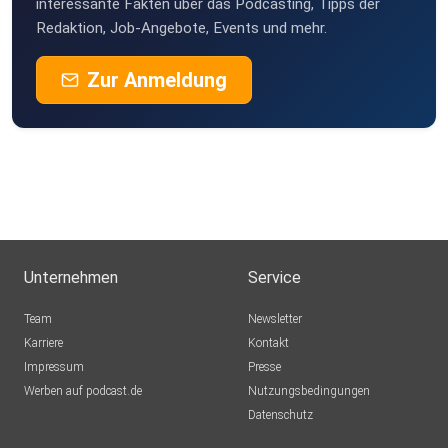
interessante Fakten über das Podcasting, Tipps der
Friedrichskoog
Redaktion, Job-Angebote, Events und mehr.
Alma60
Zur Anmeldung
Bibione
Waiblingen
Tethis
Berlin
Anher
Unternehmen
Service
Wiwa
Team
Newsletter
Karriere
Kontakt
Impressum
Presse
Haselmaus23
Werben auf podcast.de
Nutzungsbedingungen
Datenschutz