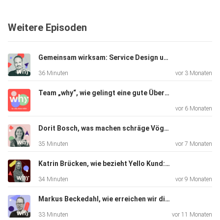
dass
Führungskräfte sich mit Projekten identifizieren? Und wann
Weitere Episoden
wird
ein hohes Sicherheitsbedürfnis zu einem Hindernis?
Gemeinsam wirksam: Service Design und Organisationsberatung
36 Minuten
vor 3 Monaten
All diesen Fragen widmen wir uns in dieser Episode von
why!
Team „why“, wie gelingt eine gute Übergabe?
vor 6 Monaten
Dorit Bosch, was machen schräge Vögel in der Verwaltung?
35 Minuten
vor 7 Monaten
Katrin Brücken, wie bezieht Yello Kund:innen in die Produktentwicklung ein?
34 Minuten
vor 9 Monaten
Markus Beckedahl, wie erreichen wir digitale Unabhängigkeit?
33 Minuten
vor 11 Monaten