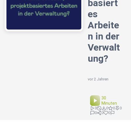
basiert
es
Arbeite
n in der
Verwalt
ung?
vor 2 Jahren
30
Minuten
0
0
0
0
0
0
0