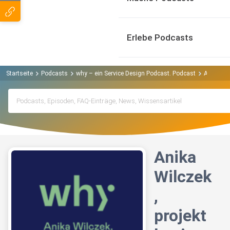
Erlebe Podcasts
Startseite
Podcasts
why – ein Service Design Podcast. Podcast
Anika Wil
Anika
Wilczek
,
projekt