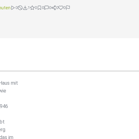
nuten
0
1
0
0
0
0
0
Haus mit
wie
1946
ebt
rg.
das im