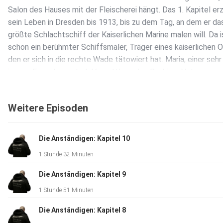
Salon des Hauses mit der Fleischerei hängt. Das 1. Kapitel er
sein Leben in Dresden bis 1913, bis zu dem Tag, an dem er da
größte Schlachtschiff der Kaiserlichen Marine malen will. Da i
schon ein berühmter Schiffsmaler, Träger eines kaiserlichen O
den er sich in die rechte Wade tätowiert hat. Maria, einer sehr
jungen Frau, der er dank Vermittlung des Bankiers Vateyne
Zeichenunterricht gibt, hat er zum Stapellauf ein Billett
geschickt: „Ich warte auf Sie!“ --- Im Morgengrauen des 20. 
Weitere Episoden
1968, beginnt Olgas Römers Tagesgeschichte. Es ist ihr 75.
Geburtstag, der 23. Todestag ihres Mannes Hugo – und für si
ein weiterer denkwürdiger Tag. Aber das weiß noch niemand. 
Die Anständigen: Kapitel 10
Fleischermeisterswitwe ist die Bauherrin des Hauses in der
1 Stunde 32 Minuten
sächsischen Industriestadt. Als unerreichtes Vorbild diente ihr
Dresdner Villa des Bankiers Vateyne und dessen Gattin Sophie
Die Anständigen: Kapitel 9
hat Olga vor ihrer Ehe als Hilfsköchin gedient. Im 1. Kapitel,
1 Stunde 51 Minuten
1913/14, erlebt sie die Villa ihrer Träume und Sophie Vateyne,
sie anhimmelt. --- Am 2. November 1995 wacht Edith Römer 
Die Anständigen: Kapitel 8
ihres Mannes Bert, er hat Leberkrebs. Sie ist Max Kowalskis 