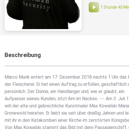
1 Stunde 43 Mi
Beschreibung
Marco Munk entert am 17. Dezember 2018 nachts 1 Uhr das 
der Fleischerei. Er hat einen Auftrag zu erfüllen, geschäftlich 
persönlich. Der Dünne, ein Handlanger und, wie er glaubt, ein
Aufpasser seines Kunden, sitzt ihm im Nacken. --- Am 3. Juli 
will der alte und gebrechliche Kunstmaler Max Kowalski Maria
Gronewold heiraten. Er liebt sie seit über dreißig Jahren und l
mit ihr in den Katakomben einer Kirche im zerstörten Königsbe
Von Max Kowalski stammt das Bild mit dem Passagierschiff, 