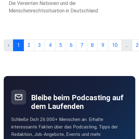
Die Vereinten Nationen und die
Menschenrechtssituation in Deutschland
‹
1
2
3
4
5
6
7
8
9
10
...
2
Bleibe beim Podcasting auf
dem Laufenden
Schließe Dich 26.000+ Menschen an. Erhalte
interessante Fakten über das Podcasting, Tipps der
Redaktion, Job-Angebote, Events und mehr.