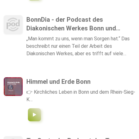
BonnDia - der Podcast des
Diakonischen Werkes Bonn und
Region
„Man kommt zu uns, wenn man Sorgen hat.“ Das
beschreibt nur einen Teil der Arbeit des
Diakonischen Werkes, aber es trifft auf viele
Arbeitsfelder zu. Mit einem Podcast zum Thema
„Chancen und Grenzen von Beratung“ startet die
Diakonie eine neue Podcast-Serie mit dem
Himmel und Erde Bonn
Namen „Bonn Dia“. Suchtberatung,
Schwangerenberatung und Sozialberatung sind
👉 Kirchliches Leben in Bonn und dem Rhein-Sieg-
die drei Arbeitsfelder, die im Mittelpunkt des
K…
ersten Podcastes stehen. Im Gespräch mit Uwe
Hahn, Claudia Küster und Helmuth Göbel geht es
um Chancen und Grenzen ihrer Beratung.