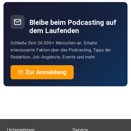
auf den Punkt gebracht: Die Rubrik „Konflikt
Kompakt“ bietet die nötigen Insides zu globalen
und regionalen Konflikten und Krisen. Mit den
Bleibe beim Podcasting auf
“Peace News des Monats” stellen sie klar: Trotz
dem Laufenden
allem gibt es sie noch, die positiven
Entwicklungen! Fragen, Anregungen und Kritik
Schließe Dich 26.000+ Menschen an. Erhalte
jederzeit gerne an: podcast@bicc.de
interessante Fakten über das Podcasting, Tipps der
Redaktion, Job-Angebote, Events und mehr.
Zur Anmeldung
Unternehmen
Service