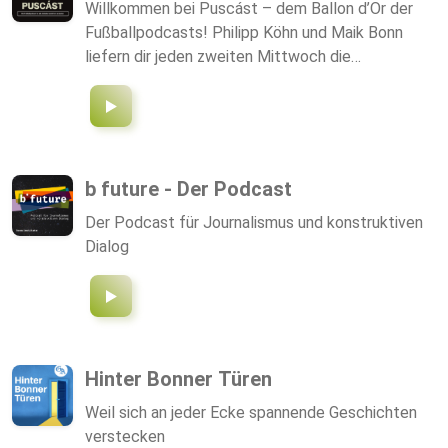
Willkommen bei Puscást – dem Ballon d’Or der
Fußballpodcasts! Philipp Köhn und Maik Bonn
liefern dir jeden zweiten Mittwoch die
spannendsten Highlights der 1. und 2. Bundesliga
und nehmen dich darüber hinaus mit auf die
Fußballplätze dieser Welt. Freu dich auf
vermeintliches Expertenwissen, jede Menge
Humor und frische Perspektiven rund um das
b future - Der Podcast
Leder. Also hör rein und werde Teil unseres
Der Podcast für Journalismus und konstruktiven
Teams. Jeden zweiten Mittwoch!
Dialog
Hinter Bonner Türen
Weil sich an jeder Ecke spannende Geschichten
verstecken