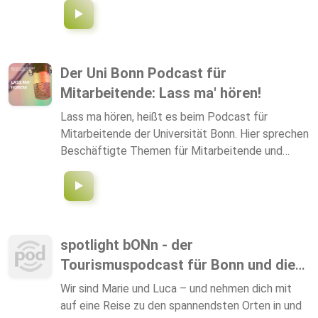
Fachgebiete der Neonatologie ein. Von den
ersten Momenten nach der Geburt bis hin zu den
Herausforderungen und
Behandlungsmöglichkeiten bei Frühgeborenen und
Der Uni Bonn Podcast für
kritisch kranken Neugeborenen - wir nehmen Sie
Mitarbeitende: Lass ma' hören!
mit auf eine spannende Reise. Unsere Experten
teilen ihr Wissen und ihre Erfahrungen, um Eltern,
Lass ma hören, heißt es beim Podcast für
medizinisches Fachpersonal und Interessierte
Mitarbeitende der Universität Bonn. Hier sprechen
gleichermaßen zu informieren und zu
Beschäftigte Themen für Mitarbeitende und
unterstützen. Wir diskutieren die neuesten
Interessierte an, gewähren Einblick in ihre Arbeit,
Entwicklungen in der neonatologischen
wer sie sind und was sie tagtäglich bewegt.
Versorgung, bieten Einblicke in innovative
Behandlungsansätze und geben praktische Tipps
für den Umgang mit Neugeborenen. Begleiten Sie
spotlight bONn - der
uns auf dieser Reise durch die Welt der
Tourismuspodcast für Bonn und die
Neugeborenen und Neonatologie, und lassen Sie
Region
sich von faszinierenden Geschichten,
Wir sind Marie und Luca – und nehmen dich mit
Experteninterviews und wichtigen Ratschlägen
auf eine Reise zu den spannendsten Orten in und