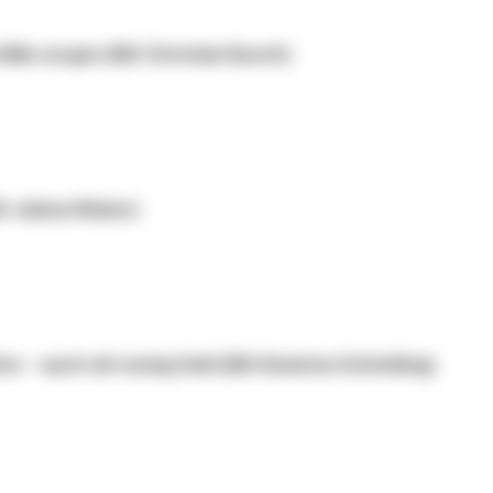
älle sorgen (Mit Christian Busch)
it Jelena Weber)
n – auch mit wenig Geld (Mit Katarina Schickling)