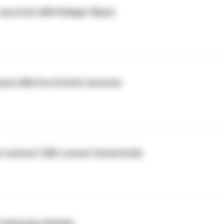
n sprechen (Mit Rüdiger Maas)
trauen (Mit Eva Schulte-Austum)
r wohnen? (Mit Lennart Herberhold)
 Sebastian Altfeld)