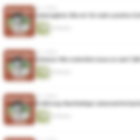
vor 3 Jahren
Lebensglück: Wie wir für mehr positive Zuf
33 Minuten
vor 3 Jahren
Zuhause: Wie ordentlich muss es sein? (M
26 Minuten
vor 3 Jahren
Ernährung: Nachhaltige Lebensmittel kaufe
35 Minuten