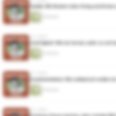
vor 3 Jahren
Familie: Mit Kindern über Krieg und Krise
28 Minuten
vor 3 Jahren
Leichtigkeit: Wie wir lernen, mehr zu ver
33 Minuten
vor 3 Jahren
Zusammenleben: Wie solidarisch wollen wi
34 Minuten
vor 3 Jahren
Erholung: Pause machen, aber richtig! (Mit