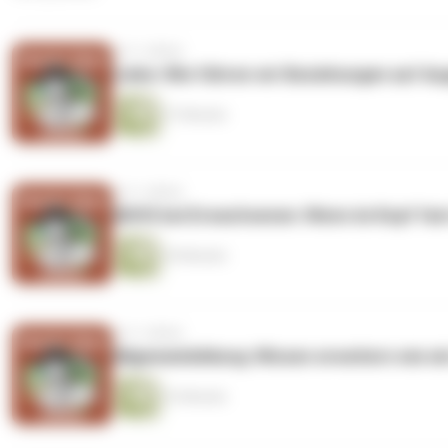
vor 3 Jahren
Liebe: Wie führen wir Beziehungen auf Aug
37 Minuten
vor 3 Jahren
ADHS bei Erwachsenen: Wenn im Kopf fast 
39 Minuten
vor 3 Jahren
Allgemeinbildung: Wissen erweitern wie e
33 Minuten