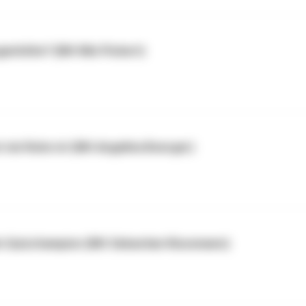
enhöhe? (Mit Nils Pickert)
nie Ruhe ist (Mit Angelina Boerger)
in Quizchampion (Mit Sebastian Klussmann)