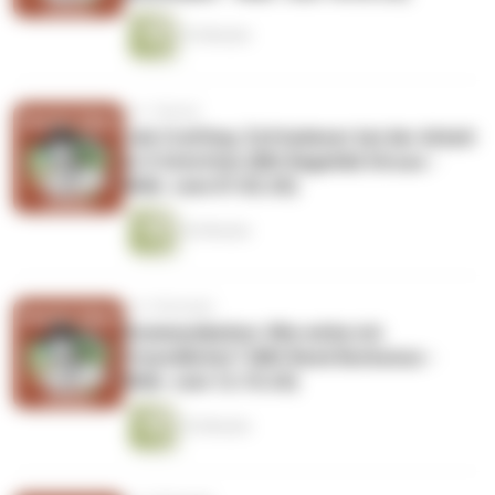
33 Minuten
vor 1 Monat
Job Crafting: Zufriedener bei der Arbeit
in 5 Schritten (Mit Ragnhild Struss -
Wdh. vom 07.02.25)
42 Minuten
vor 2 Monaten
Kommunikation: Wie wirke ich
freundlicher? (Mit René Borbonus -
Wdh. vom 12.10.24)
32 Minuten