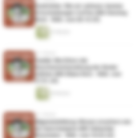
Denkfehler: Wie wir seltener dumme
Entscheidungen treffen (Mit Henning
Beck - Wdh. vom 28.10.23)
41 Minuten
vor 1 Monat
Familie: Wie Eltern die
Geschwisterbeziehung der Kinder
stärken (Mit Eliane Retz - Wdh. vom
27.01.24)
44 Minuten
vor 1 Monat
Allgemeinbildung: Wissen erweitern wie
ein Quizchampion (Mit Sebastian
Klussmann - Wdh. vom 18.03.23)