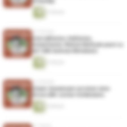
Schaudig)
41 Minuten
vor 3 Wochen
Intervallfasten, Heilfasten,
Scheinfasten: Welche Methode passt zu
mir? (Mit Andreas Michalsen)
41 Minuten
vor 4 Wochen
Urlaub: Gemeinsam verreisen ohne
Stress (Mit Jochen Schliemann)
35 Minuten
vor 1 Monat