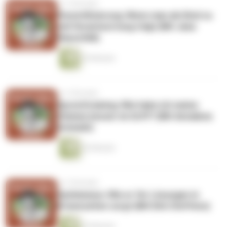
vor 2 Monaten
Parentifizierung: Wenn man als Kind zu
viel Verantwortung trägt (Mit Jana
Hauschild)
35 Minuten
vor 2 Monaten
Sprechtraining: Wie habe ich meine
Stimme besser im Griff? (Mit Annalena
Schmidt)
42 Minuten
vor 2 Monaten
Optimismus: Wie er für Lösungen in
Krisenzeiten sorgt (Mit Dirk Steffens)
35 Minuten