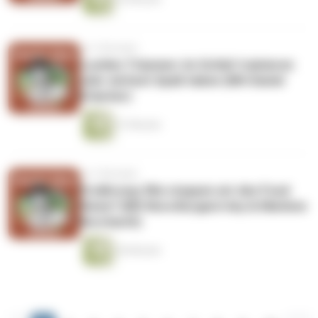
vor 3 Monaten
Luzides Träumen: Im Schlaf trainieren
oder einfach Spaß haben (Mit Daniel
Erlacher)
37 Minuten
vor 3 Monaten
Ernährung: Wie stoppen wir den Food
Noise? (Mit Nora Burgard-Arp & Marlene
Borchardt)
44 Minuten