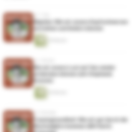
vor 1 Tag
Migräne: Wie wir unsere Kopfschmerzen
verstehen und lindern können
39 Minuten
vor 1 Woche
Wie wir unsere Lust auf Sex wieder
entdecken können (mit Stephanie
Kossow)
36 Minuten
vor 2 Wochen
Frauengesundheit: Wie wir gut durch die
Wechseljahre kommen (Mit Katrin