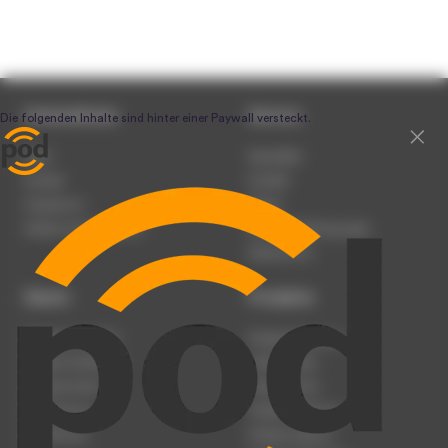
Unternehmen
Service
Team
Newsletter
Karriere
Kontakt
Impressum
Presse
Werben auf podcast.de
Nutzungsbedingungen
Datenschutz
Dienst
Produkte
Podcast anmelden
Podcast-Beratung
Podcast hochladen
Podcast-Jobs
Podcast-Events
Podcast-Push
Registrierung
Podcast-Werbung
Anmeldung
Podcast-Agentur