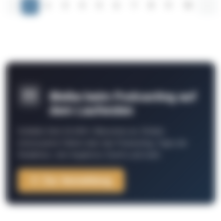
‹
1
2
3
4
5
6
7
8
9
10
...
Bleibe beim Podcasting auf
dem Laufenden
Schließe Dich 26.000+ Menschen an. Erhalte
interessante Fakten über das Podcasting, Tipps der
Redaktion, Job-Angebote, Events und mehr.
Zur Anmeldung