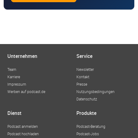
Unternehmen
Service
Team
Newsletter
Karriere
Kontakt
Impressum
Presse
Werben auf podcast.de
Nutzungsbedingungen
Datenschutz
Dienst
Produkte
Podcast anmelden
Podcast-Beratung
Podcast hochladen
Podcast-Jobs