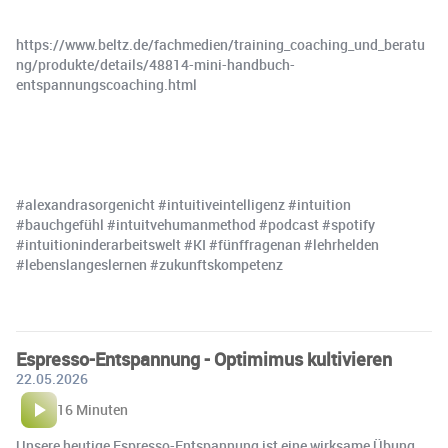
https://www.beltz.de/fachmedien/training_coaching_und_beratu
ng/produkte/details/48814-mini-handbuch-
entspannungscoaching.html
#alexandrasorgenicht #intuitiveintelligenz #intuition
#bauchgefühl #intuitvehumanmethod #podcast #spotify
#intuitioninderarbeitswelt #KI #fünffragenan #lehrhelden
#lebenslangeslernen #zukunftskompetenz
Espresso-Entspannung - Optimimus kultivieren
22.05.2026
16 Minuten
Unsere heutige Espresso-Entspannung ist eine wirksame Übung,