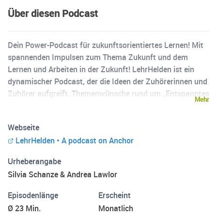
Über diesen Podcast
Dein Power-Podcast für zukunftsorientiertes Lernen! Mit
spannenden Impulsen zum Thema Zukunft und dem
Lernen und Arbeiten in der Zukunft! LehrHelden ist ein
dynamischer Podcast, der die Ideen der Zuhörerinnen und
Zuhörer aufgreift. Themenwünsche rund um „Entspanntes
Mehr
und gesundes Lernen“ also jederzeit gerne an:
info@lehrhelden.com oder
Webseite
https://www.speakpipe.com/lehrhelden
LehrHelden • A podcast on Anchor
Urheberangabe
Silvia Schanze & Andrea Lawlor
Episodenlänge
Erscheint
Ø 23 Min.
Monatlich