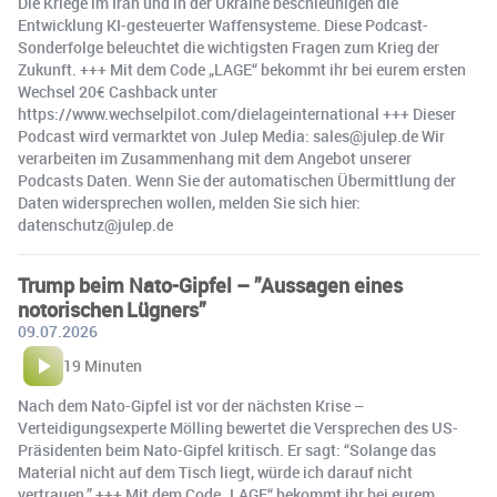
Die Kriege im Iran und in der Ukraine beschleunigen die
Entwicklung KI-gesteuerter Waffensysteme. Diese Podcast-
Sonderfolge beleuchtet die wichtigsten Fragen zum Krieg der
Zukunft. +++ Mit dem Code „LAGE“ bekommt ihr bei eurem ersten
Wechsel 20€ Cashback unter
https://www.wechselpilot.com/dielageinternational +++ Dieser
Podcast wird vermarktet von Julep Media: sales@julep.de Wir
verarbeiten im Zusammenhang mit dem Angebot unserer
Podcasts Daten. Wenn Sie der automatischen Übermittlung der
Daten widersprechen wollen, melden Sie sich hier:
datenschutz@julep.de
Trump beim Nato-Gipfel – ”Aussagen eines
notorischen Lügners”
09.07.2026
19 Minuten
Nach dem Nato-Gipfel ist vor der nächsten Krise –
Verteidigungsexperte Mölling bewertet die Versprechen des US-
Präsidenten beim Nato-Gipfel kritisch. Er sagt: “Solange das
Material nicht auf dem Tisch liegt, würde ich darauf nicht
vertrauen.” +++ Mit dem Code „LAGE“ bekommt ihr bei eurem