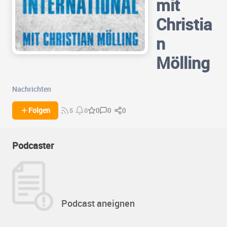
mit
Christia
n
Mölling
Nachrichten
0
0
Folgen
0
5
0
Podcaster
Podcast aneignen