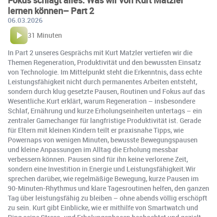
Fokus schlägt alles: Was wir von Kurt Matzler
lernen können– Part 2
06.03.2026
31 Minuten
In Part 2 unseres Gesprächs mit Kurt Matzler vertiefen wir die
Themen Regeneration, Produktivität und den bewussten Einsatz
von Technologie. Im Mittelpunkt steht die Erkenntnis, dass echte
Leistungsfähigkeit nicht durch permanentes Arbeiten entsteht,
sondern durch klug gesetzte Pausen, Routinen und Fokus auf das
Wesentliche.Kurt erklärt, warum Regeneration – insbesondere
Schlaf, Ernährung und kurze Erholungseinheiten untertags – ein
zentraler Gamechanger für langfristige Produktivität ist. Gerade
für Eltern mit kleinen Kindern teilt er praxisnahe Tipps, wie
Powernaps von wenigen Minuten, bewusste Bewegungspausen
und kleine Anpassungen im Alltag die Erholung messbar
verbessern können. Pausen sind für ihn keine verlorene Zeit,
sondern eine Investition in Energie und Leistungsfähigkeit.Wir
sprechen darüber, wie regelmäßige Bewegung, kurze Pausen im
90-Minuten-Rhythmus und klare Tagesroutinen helfen, den ganzen
Tag über leistungsfähig zu bleiben – ohne abends völlig erschöpft
zu sein. Kurt gibt Einblicke, wie er mithilfe von Smartwatch und