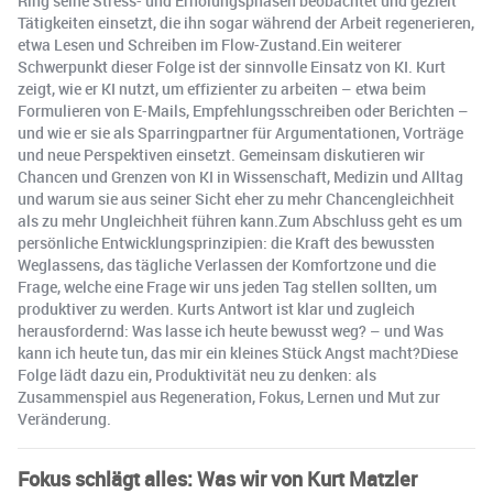
Ring seine Stress- und Erholungsphasen beobachtet und gezielt
Tätigkeiten einsetzt, die ihn sogar während der Arbeit regenerieren,
etwa Lesen und Schreiben im Flow-Zustand.Ein weiterer
Schwerpunkt dieser Folge ist der sinnvolle Einsatz von KI. Kurt
zeigt, wie er KI nutzt, um effizienter zu arbeiten – etwa beim
Formulieren von E-Mails, Empfehlungsschreiben oder Berichten –
und wie er sie als Sparringpartner für Argumentationen, Vorträge
und neue Perspektiven einsetzt. Gemeinsam diskutieren wir
Chancen und Grenzen von KI in Wissenschaft, Medizin und Alltag
und warum sie aus seiner Sicht eher zu mehr Chancengleichheit
als zu mehr Ungleichheit führen kann.Zum Abschluss geht es um
persönliche Entwicklungsprinzipien: die Kraft des bewussten
Weglassens, das tägliche Verlassen der Komfortzone und die
Frage, welche eine Frage wir uns jeden Tag stellen sollten, um
produktiver zu werden. Kurts Antwort ist klar und zugleich
herausfordernd: Was lasse ich heute bewusst weg? – und Was
kann ich heute tun, das mir ein kleines Stück Angst macht?Diese
Folge lädt dazu ein, Produktivität neu zu denken: als
Zusammenspiel aus Regeneration, Fokus, Lernen und Mut zur
Veränderung.
Fokus schlägt alles: Was wir von Kurt Matzler