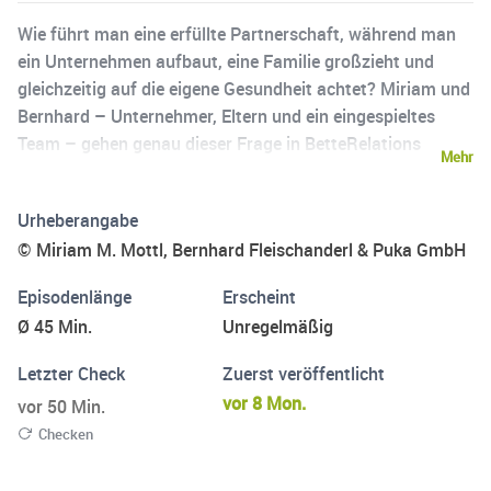
Wie führt man eine erfüllte Partnerschaft, während man
ein Unternehmen aufbaut, eine Familie großzieht und
gleichzeitig auf die eigene Gesundheit achtet? Miriam und
Bernhard – Unternehmer, Eltern und ein eingespieltes
Team – gehen genau dieser Frage in BetteRelations
Mehr
nach.In ihrem Podcast sprechen sie offen darüber, wie sie
als Paar und als Unternehmer ihre Beziehung stärken,
Urheberangabe
Herausforderungen meistern und sich immer wieder neu
© Miriam M. Mottl, Bernhard Fleischanderl & Puka GmbH
erfinden. Miriam bringt ihre Erfahrung als Ärztin und
Unternehmerin ein, Bernhard seine Hintergründe aus
Episodenlänge
Erscheint
Kunst, Unternehmensberatung und
Ø 45 Min.
Unregelmäßig
Persönlichkeitsentwicklung. Gemeinsam teilen sie, was
funktioniert, was scheitert und was sie daraus lernen.In
Letzter Check
Zuerst veröffentlicht
jeder Folge erwarten dich ehrliche Einblicke, inspirierende
vor 8 Mon.
vor 50 Min.
Geschichten und praktische Impulse zu den
Checken
Themen:Partnerschaft & FamilieUnternehmertum &
LeadershipGesundheit & persönliche