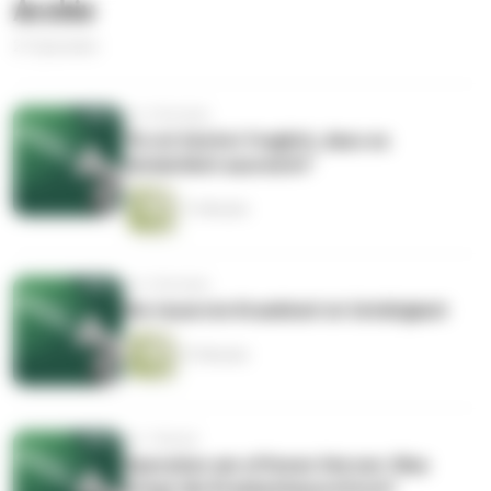
Archiv
21 Episoden
vor 3 Wochen
"Es ist höchst fraglich, dass es
tatsächlich ausreicht"
11 Minuten
vor 3 Wochen
Die teuerste Krankheit ist Untätigkeit
27 Minuten
vor 1 Monat
Operation am offenen Herzen: Was
bringt die Krankenhausreform?