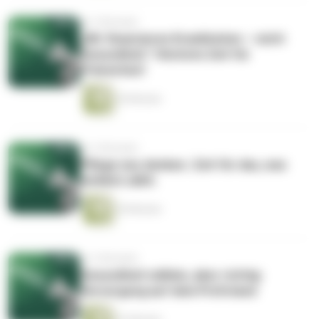
vor 5 Monaten
„Wir finanzieren Krankheiten – nicht
Gesundheit.“ Höchste Zeit für
Prävention!
20 Minuten
vor 5 Monaten
Pflege neu denken. Zeit für das, was
wirklich zählt.
30 Minuten
vor 5 Monaten
Gesundheit wählen, aber richtig:
Versorgung auf dem Prüfstand