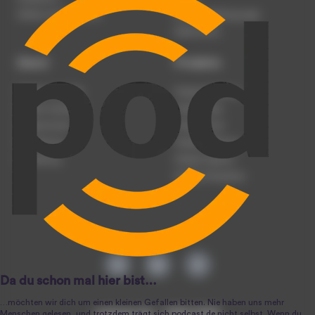
Werben auf podcast.de
Nutzungsbedingungen
Datenschutz
Dienst
Produkte
Podcast anmelden
Podcast-Beratung
Podcast hochladen
Podcast-Jobs
Podcast-Events
Podcast-Push
Registrierung
Podcast-Werbung
Anmeldung
Podcast-Agentur
Podcast-Produktion
podcast.de ~ 2004-2026