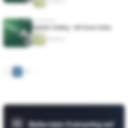
19 Minuten
vor 9 Monaten
Digitaler Zwilling – Mit Daten heilen
26 Minuten
‹
1
2
›
Bleibe beim Podcasting auf