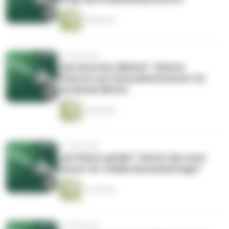
25 Minuten
vor 2 Monaten
„Das bisschen Alkohol“. Gleiche
Chancen auf Gesundheitswissen für
werdende Mütter
20 Minuten
vor 3 Monaten
„Auf Kante genäht“: Reicht das neue
Gesetz für stabile Kassenbeiträge?
11 Minuten
vor 3 Monaten