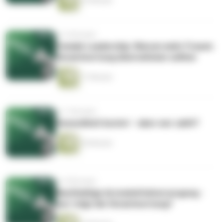
22 Minuten
vor 6 Monaten
Female Leadership: Warum mehr Frauen
Verantwortung übernehmen sollten
17 Minuten
vor 7 Monaten
Gesundheit kostet – aber wer zahlt?
30 Minuten
vor 8 Monaten
Nachhaltige Arzneimittelversorgung -
wer trägt die Verantwortung?