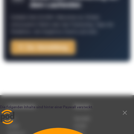
dem Laufenden
Schließe Dich 26.000+ Menschen an. Erhalte
interessante Fakten über das Podcasting, Tipps der
Redaktion, Job-Angebote, Events und mehr.
Zur Anmeldung
Unternehmen
Service
Team
Newsletter
Karriere
Kontakt
Impressum
Presse