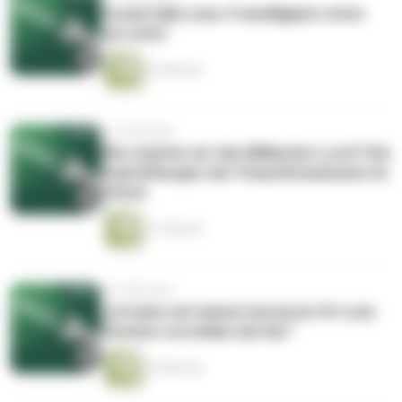
Zuckerfalle Limo: Freiwilligkeit rettet
uns nicht
22 Minuten
vor 4 Monaten
Wie stopfen wir das Milliarden-Loch? Die
Empfehlungen der FinanzKommission im
Check
11 Minuten
vor 4 Monaten
„Ich kann mir keinen besseren Ort zum
Sterben vorstellen als hier“
24 Minuten