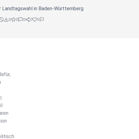
r Landtagswahl in Baden-Württemberg
0
0
0
0
0
afür,
m
c
il
aren
tion
s
litisch