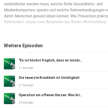
verbindlicher werden muss, welche Rolle Gesundheits- und
Medienkompetenz spielen und welche Rahmenbedingungen es
damit Menschen gesund leben können. Wie Prävention prakti
funktioniert, zeigen zwei Beispielen aus Baden-Württemberg: 
„NachhaltICHkeitsarena“ und das Pilotprojekt „AOK MehrVom
Gesundheitscoach Thomas Steidle begleitet gemeinsam mit
Hausärztinnen und Hausärzten Menschen dabei, ihren Lebenss
Weitere Episoden
nachhaltig zu verändern: durch Coaching sowie Angebote zu 
Ernährung und Entspannung. Teilnehmerin Christiane Lohmiller
erzählt, wie sie dadurch konkrete Unterstützung und neue Mo
"Es ist höchst fraglich, dass es tatsächlich ausreicht"
gefunden hat.
11 Minuten
Die teuerste Krankheit ist Untätigkeit
27 Minuten
Operation am offenen Herzen: Was bringt die Krankenhausreform?
25 Minuten