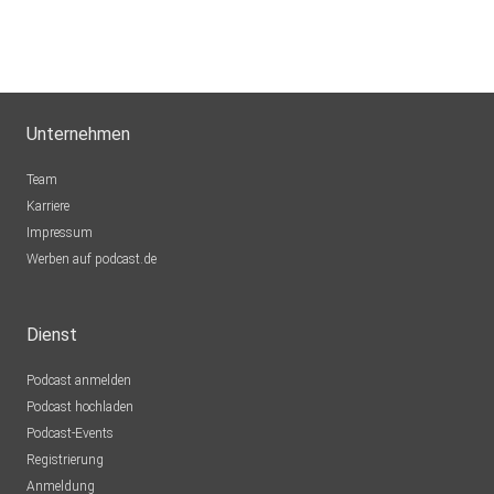
Unternehmen
Team
Karriere
Impressum
Werben auf podcast.de
Dienst
Podcast anmelden
Podcast hochladen
Podcast-Events
Registrierung
Anmeldung