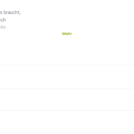
 braucht,
sch
die
Mehr
Leben“.
til
Bewegung,
tivation