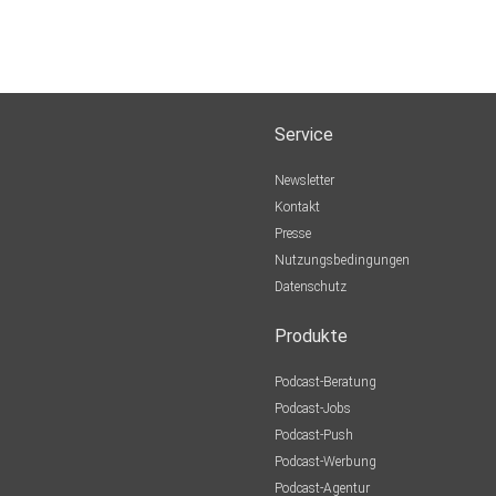
Service
Newsletter
Kontakt
Presse
Nutzungsbedingungen
Datenschutz
Produkte
Podcast-Beratung
Podcast-Jobs
Podcast-Push
Podcast-Werbung
Podcast-Agentur