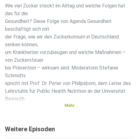
Wie viel Zucker steckt im Alltag und welche Folgen hat
das für die
Gesundheit? Diese Folge von Agenda Gesundheit
beschäftigt sich mit
der Frage, wie wir den Zuckerkonsum in Deutschland
senken können,
um Krankheiten vorzubeugen und welche Maßnahmen –
von Zuckersteuer
bis Prävention – wirksam sind. Moderatorin Stefanie
Schmidts
spricht mit Prof. Dr. Peter von Philipsborn, dem Leiter des
Lehrstuhls für Public Health Nutrition an der Universität
Bayreuth.
Mehr
Er erklärt, warum Menschen eine angeborene Vorliebe für
Süßes
haben, welche gesundheitlichen Risiken mit einem hohen
Weitere Episoden
Zuckerkonsum
verbunden sind und weshalb Deutschland bei der