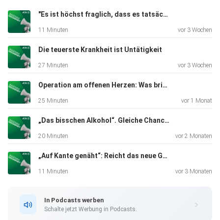
Prävention im
"Es ist höchst fraglich, dass es tatsächlich ausreicht"
europäischen Vergleich hinterherhinkt. Der Blick in andere
11 Minuten
vor 3 Wochen
Länder
zeigt: Politische Maßnahmen wie eine Zuckersteuer
Die teuerste Krankheit ist Untätigkeit
können den Konsum
27 Minuten
vor 3 Wochen
beeinflussen und sogar dazu führen, dass Hersteller ihre
Produktrezeptur anpassen. Johannes Bauernfeind,
Operation am offenen Herzen: Was bringt die Krankenhausreform?
Vorstandsvorsitzender der AOK Baden-Württemberg,
25 Minuten
vor 1 Monat
stellt klar, dass
es in der Debatte um eine Zuckersteuer nicht um
„Das bisschen Alkohol“. Gleiche Chancen auf Gesundheitswissen für werdende Mütter
zusätzliche
20 Minuten
vor 2 Monaten
Einnahmen geht, sondern um die Frage, wie Prävention
„Auf Kante genäht“: Reicht das neue Gesetz für stabile Kassenbeiträge?
wirksam
gestärkt werden kann. Die Folge zeigt, dass gesunde
11 Minuten
vor 3 Monaten
Ernährung nicht
nur eine individuelle Aufgabe ist. Entscheidend sind auch
In Podcasts werben
die
Schalte jetzt Werbung in Podcasts.
Rahmenbedingungen, die beeinflussen, wie leicht oder