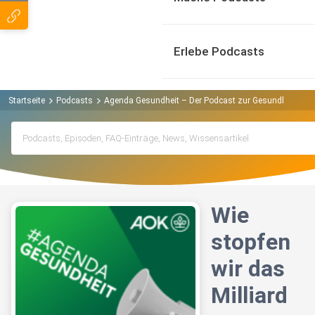
Erlebe Podcasts
Startseite
Podcasts
Agenda Gesundheit – Der Podcast zur Gesundheitspoli
Wie
stopfen
wir das
Milliard