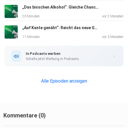
Krankenkassen
selbst bei möglichen Einsparungen spielen und weshalb die
„Das bisschen Alkohol“. Gleiche Chancen auf Gesundheitswissen für werdende Mütter
kommenden
20 Minuten
vor 2 Monaten
Wochen und Monate für die Umsetzung entscheidend
„Auf Kante genäht“: Reicht das neue Gesetz für stabile Kassenbeiträge?
werden.
11 Minuten
vor 3 Monaten
In Podcasts werben
Schalte jetzt Werbung in Podcasts.
Alle Episoden anzeigen
Kommentare (0)