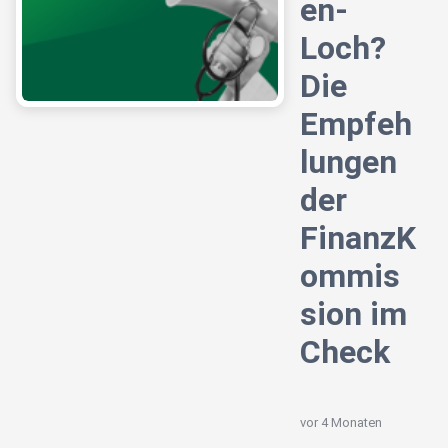
en-
Loch?
Die
Empfeh
lungen
der
FinanzK
ommis
sion im
Check
vor 4 Monaten