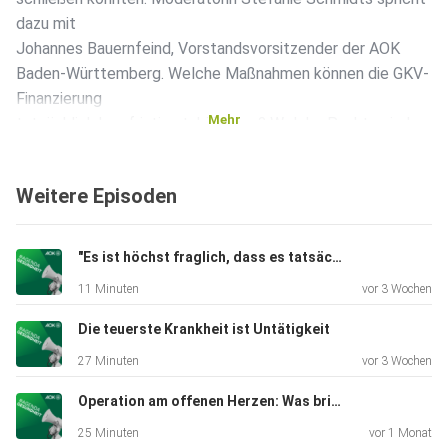
dazu mit
Johannes Bauernfeind, Vorstandsvorsitzender der AOK
Baden-Württemberg. Welche Maßnahmen können die GKV-
Finanzierung
Mehr
tatsächlich kurzfristig stabilisieren? Welche Punkte sind
weniger
gut geeignet? Und wie sollten die nächsten Schritte
Weitere Episoden
aussehen? Es
geht unter anderem um eine stärkere Orientierung der
Ausgaben an
"Es ist höchst fraglich, dass es tatsächlich ausreicht"
den Einnahmen, die Refinanzierung der Gesundheitskosten
11 Minuten
vor 3 Wochen
von
Bürgergeldempfänger/-innen, Maßnahmen im
Die teuerste Krankheit ist Untätigkeit
Arzneimittelbereich sowie
27 Minuten
vor 3 Wochen
Prävention durch höhere Steuern auf Tabak, Alkohol und
gezuckerte
Operation am offenen Herzen: Was bringt die Krankenhausreform?
Getränke. Außerdem geht es darum, welche Rolle die
25 Minuten
vor 1 Monat