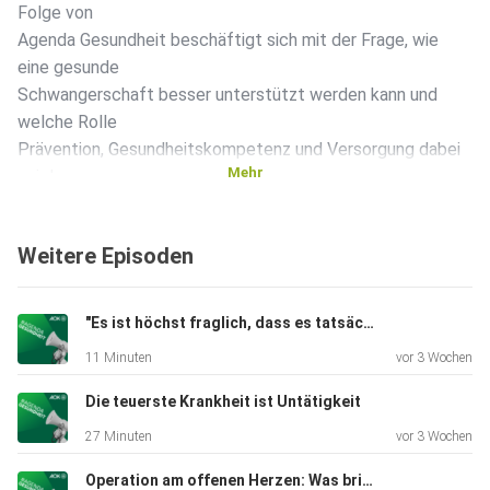
Folge von
Agenda Gesundheit beschäftigt sich mit der Frage, wie
eine gesunde
Schwangerschaft besser unterstützt werden kann und
welche Rolle
Prävention, Gesundheitskompetenz und Versorgung dabei
Mehr
spielen.
Moderatorin Stefanie Schmidts spricht mit Dr. Jan
Pauluschke-Fröhlich (Universitätsklinikum Tübingen) über
Weitere Episoden
Epigenetik, Schwangerschaftsdiabetes und die
langfristigen
Auswirkungen von Lebensstilfaktoren wie Alkohol- und
"Es ist höchst fraglich, dass es tatsächlich ausreicht"
Nikotinkonsum
11 Minuten
vor 3 Wochen
auf die Gesundheit von Kindern. Hebamme Ninja Schmidt
gibt
Die teuerste Krankheit ist Untätigkeit
praktische Einblicke in die Präventionsarbeit und zeigt,
27 Minuten
vor 3 Wochen
welche
Herausforderungen es an den Schnittstellen zwischen den
Operation am offenen Herzen: Was bringt die Krankenhausreform?