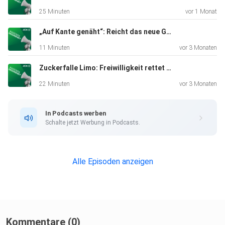
Berufsgruppen gibt. Dr. Manuela Bombana
25 Minuten
vor 1 Monat
(Universitätsklinikum
Heidelberg und AOK Baden-Württemberg) berichtet vom
„Auf Kante genäht“: Reicht das neue Gesetz für stabile Kassenbeiträge?
Projekt
11 Minuten
vor 3 Monaten
„AOK-Familienglück Plus“ und erläutert, wie Schwangere
Zuckerfalle Limo: Freiwilligkeit rettet uns nicht
durch
alltagsnahe Beratung unterstützt und
22 Minuten
vor 3 Monaten
Versorgungsangebote gezielt
weiterentwickelt werden, um werdende Eltern frühzeitig zu
In Podcasts werben
erreichen. Die Folge macht deutlich: Eine gesunde
Schalte jetzt Werbung in Podcasts.
Schwangerschaft
ist nicht nur eine individuelle Aufgabe. Entscheidend sind
flächendeckende, niedrigschwellige und einheitliche
Alle Episoden anzeigen
Strukturen
sowie eine bessere Vernetzung im Gesundheitssystem, um
gesunde
Lebensjahre von Beginn an zu ermöglichen.
Kommentare (0)