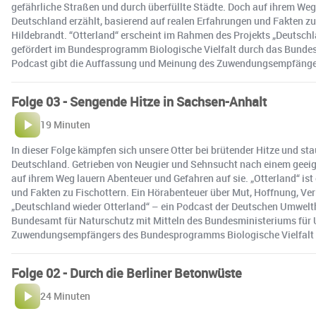
gefährliche Straßen und durch überfüllte Städte. Doch auf ihrem Weg l
Deutschland erzählt, basierend auf realen Erfahrungen und Fakten zu
Hildebrandt. “Otterland“ erscheint im Rahmen des Projekts „Deutschl
gefördert im Bundesprogramm Biologische Vielfalt durch das Bundesa
Podcast gibt die Auffassung und Meinung des Zuwendungsempfänger
Folge 03 - Sengende Hitze in Sachsen-Anhalt
19 Minuten
In dieser Folge kämpfen sich unsere Otter bei brütender Hitze und st
Deutschland. Getrieben von Neugier und Sehnsucht nach einem geeign
auf ihrem Weg lauern Abenteuer und Gefahren auf sie. „Otterland“ ist 
und Fakten zu Fischottern. Ein Hörabenteuer über Mut, Hoffnung, Ver
„Deutschland wieder Otterland“ – ein Podcast der Deutschen Umwelth
Bundesamt für Naturschutz mit Mitteln des Bundesministeriums für 
Zuwendungsempfängers des Bundesprogramms Biologische Vielfalt 
Folge 02 - Durch die Berliner Betonwüste
24 Minuten