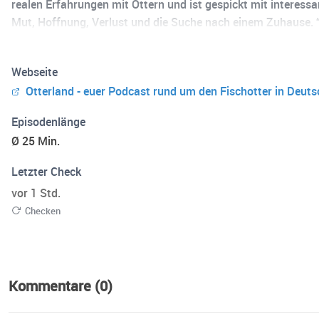
realen Erfahrungen mit Ottern und ist gespickt mit interess
Mut, Hoffnung, Verlust und die Suche nach einem Zuhause. 
produziert von Studio36. Das Projekt “Deutschland wieder O
Bundesministeriums für Umwelt, Klimaschutz, Naturschutz 
Webseite
Bundesprogramms Biologische Vielfalt wieder und muss ni
Otterland - euer Podcast rund um den Fischotter in Deut
Episodenlänge
Ø 25 Min.
Letzter Check
vor 1 Std.
Checken
Kommentare (0)