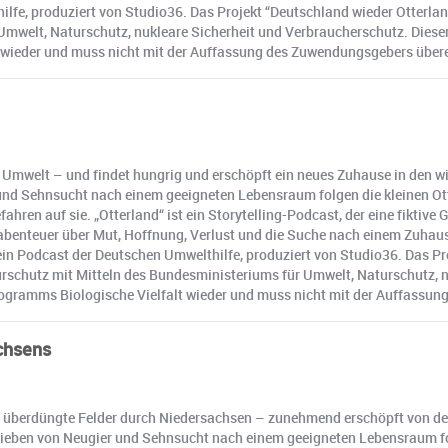
ilfe, produziert von Studio36. Das Projekt “Deutschland wieder Otterla
Umwelt, Naturschutz, nukleare Sicherheit und Verbraucherschutz. Diese
wieder und muss nicht mit der Auffassung des Zuwendungsgebers über
en Umwelt – und findet hungrig und erschöpft ein neues Zuhause in den 
r und Sehnsucht nach einem geeigneten Lebensraum folgen die kleinen Ot
hren auf sie. „Otterland“ ist ein Storytelling-Podcast, der eine fiktive 
abenteuer über Mut, Hoffnung, Verlust und die Suche nach einem Zuhause
in Podcast der Deutschen Umwelthilfe, produziert von Studio36. Das Pro
chutz mit Mitteln des Bundesministeriums für Umwelt, Naturschutz, nu
ramms Biologische Vielfalt wieder und muss nicht mit der Auffassun
chsens
nd überdüngte Felder durch Niedersachsen – zunehmend erschöpft von de
etrieben von Neugier und Sehnsucht nach einem geeigneten Lebensraum fo