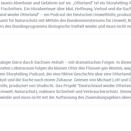
auern Abenteuer und Gefahren auf sie. „Otterland“ ist ein Storytelling-P
 Fischottern. Ein Hörabenteuer über Mut, Hoffnung, Verlust und die Su
and wieder Otterland“ – ein Podcast der Deutschen Umwelthilfe, produzi
mt für Naturschutz mit Mitteln des Bundesministeriums für Umwelt, Na
s des Bundesprogramms Biologische Vielfalt wieder und muss nicht m
aubiger Dürre durch Sachsen-Anhalt – mit dramatischen Folgen. In diesem
eten Lebensraum folgen die kleinen Otter den Flüssen gen Westen, wage
ein Storytelling-Podcast, der eine fiktive Geschichte über eine Otterfam
lust und die Suche nach einem Zuhause. Gelesen von Michael Lott und C
ilfe, produziert von Studio36. Das Projekt “Deutschland wieder Otterla
Umwelt, Naturschutz, nukleare Sicherheit und Verbraucherschutz. Diese
wieder und muss nicht mit der Auffassung des Zuwendungsgebers über