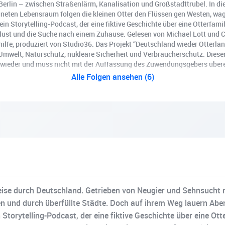
 Berlin – zwischen Straßenlärm, Kanalisation und Großstadttrubel. In di
eten Lebensraum folgen die kleinen Otter den Flüssen gen Westen, wage
ein Storytelling-Podcast, der eine fiktive Geschichte über eine Otterfam
lust und die Suche nach einem Zuhause. Gelesen von Michael Lott und C
ilfe, produziert von Studio36. Das Projekt “Deutschland wieder Otterla
Umwelt, Naturschutz, nukleare Sicherheit und Verbraucherschutz. Diese
wieder und muss nicht mit der Auffassung des Zuwendungsgebers über
Alle Folgen ansehen (6)
 Reise durch Deutschland. Getrieben von Neugier und Sehnsucht
 und durch überfüllte Städte. Doch auf ihrem Weg lauern Abent
 Storytelling-Podcast, der eine fiktive Geschichte über eine Ott