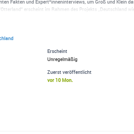
anten Fakten und Expert*inneninterviews, um Groß und Klein das
“Otterland“ erscheint im Rahmen des Projekts „Deutschland wie
tterland” wird gefördert im Bundesprogramm Biologische Vielf
und nukleare Sicherheit . Dieser Podcast gibt die Auffassun
cht mit der Auffassung des Zuwendungsgebers übereinstimmen
schland
Erscheint
Unregelmäßig
Zuerst veröffentlicht
vor 10 Mon.