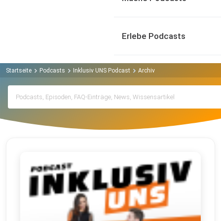
Erlebe Podcasts
Startseite
Podcasts
Inklusiv UNS Podcast
Archiv