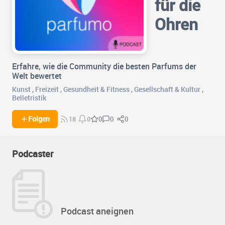
für die
Ohren
Erfahre, wie die Community die besten Parfums der
Welt bewertet
Kunst
,
Freizeit
,
Gesundheit & Fitness
,
Gesellschaft & Kultur
,
Belletristik
0
0
Folgen
0
18
0
Podcaster
Podcast aneignen