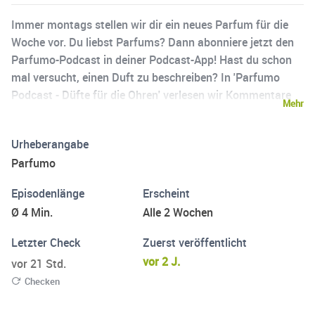
Immer montags stellen wir dir ein neues Parfum für die
Woche vor. Du liebst Parfums? Dann abonniere jetzt den
Parfumo-Podcast in deiner Podcast-App! Hast du schon
mal versucht, einen Duft zu beschreiben? In 'Parfumo
Podcast - Düfte für die Ohren' verlesen wir Kommentare
Mehr
aus der Parfumo-Community. Es sind Liebeserklärungen
an Parfums - mal süß, mal herb und manchmal auch
Urheberangabe
urkomisch. Jetzt reinhören und auf jeder Podcast-
Parfumo
Plattform abonnieren! www.parfumo.de Produziert von
audiotakes & Podcast Plattform. Die Faszination von
Episodenlänge
Erscheint
Parfum: Eine olfaktorische Reise durch die Welt der Düfte
Ø 4 Min.
Alle 2 Wochen
Parfum ist eine faszinierende und vielschichtige
Kunstform, die seit Jahrhunderten Menschen auf der
Letzter Check
Zuerst veröffentlicht
ganzen Welt begeistert. Mit seinen verlockenden Düften
vor 2 J.
vor 21 Std.
und seiner komplexen Geschichte hat Parfum eine
Checken
einzigartige Faszination, die sowohl kulturell als auch
persönlich erlebt werden kann. Die Wurzeln des Parfums