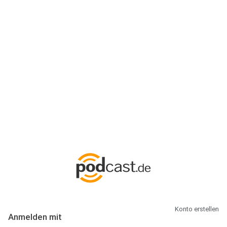
Anmeldung
Hallo Podcast-Hörer! Melde dich hier an. Dich erwarten 1 Million
abonnierbare Podcasts und alles, was Du rund um Podcasting
wissen musst.
Konto erstellen
Anmelden mit