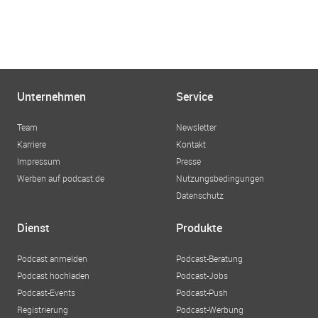
Unternehmen
Service
Team
Newsletter
Karriere
Kontakt
Impressum
Presse
Werben auf podcast.de
Nutzungsbedingungen
Datenschutz
Dienst
Produkte
Podcast anmelden
Podcast-Beratung
Podcast hochladen
Podcast-Jobs
Podcast-Events
Podcast-Push
Registrierung
Podcast-Werbung