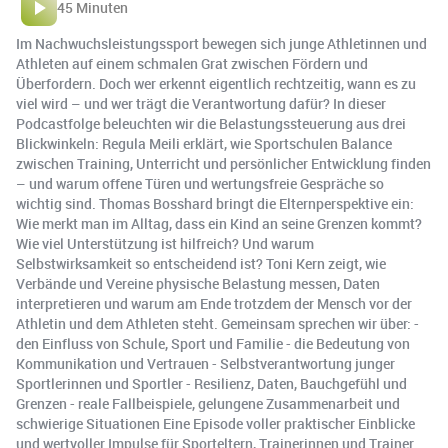
45 Minuten
Im Nachwuchsleistungssport bewegen sich junge Athletinnen und
Athleten auf einem schmalen Grat zwischen Fördern und
Überfordern. Doch wer erkennt eigentlich rechtzeitig, wann es zu
viel wird – und wer trägt die Verantwortung dafür? In dieser
Podcastfolge beleuchten wir die Belastungssteuerung aus drei
Blickwinkeln: Regula Meili erklärt, wie Sportschulen Balance
zwischen Training, Unterricht und persönlicher Entwicklung finden
– und warum offene Türen und wertungsfreie Gespräche so
wichtig sind. Thomas Bosshard bringt die Elternperspektive ein:
Wie merkt man im Alltag, dass ein Kind an seine Grenzen kommt?
Wie viel Unterstützung ist hilfreich? Und warum
Selbstwirksamkeit so entscheidend ist? Toni Kern zeigt, wie
Verbände und Vereine physische Belastung messen, Daten
interpretieren und warum am Ende trotzdem der Mensch vor der
Athletin und dem Athleten steht. Gemeinsam sprechen wir über: -
den Einfluss von Schule, Sport und Familie - die Bedeutung von
Kommunikation und Vertrauen - Selbstverantwortung junger
Sportlerinnen und Sportler - Resilienz, Daten, Bauchgefühl und
Grenzen - reale Fallbeispiele, gelungene Zusammenarbeit und
schwierige Situationen Eine Episode voller praktischer Einblicke
und wertvoller Impulse für Sporteltern, Trainerinnen und Trainer